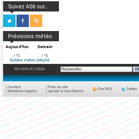
Suivez A06 sur...
Prévisions météo
Aujourd'hui
Demain
/ °C
/ °C
Bulletin météo détaillé...
RECHERCHE FORUM
|
Contact
|
Plan du site
Flux RSS
Twitter
|
Mentions légales
|
Ajouter à mes favoris