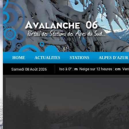
HOME
ACTUALITES
STATIONS
ALPES D'AZUR
Iso à 0° :
m
Neige sur 12 heures :
cm
Vent
Samedi 08 Août 2026
Aujourd'hui : T° Min :
Suivez en direct l'actualité des stations
°C
T° Max :
°C
|
Pr