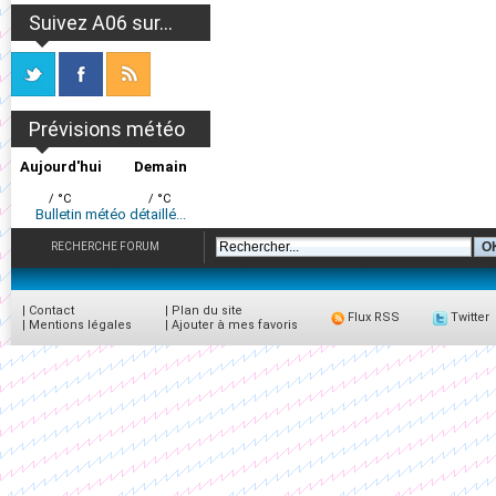
Suivez A06 sur...
Prévisions météo
Aujourd'hui
Demain
/ °C
/ °C
Bulletin météo détaillé...
RECHERCHE FORUM
|
Contact
|
Plan du site
Flux RSS
Twitter
|
Mentions légales
|
Ajouter à mes favoris