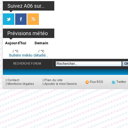
Suivez A06 sur...
Prévisions météo
Aujourd'hui
Demain
/ °C
/ °C
Bulletin météo détaillé...
RECHERCHE FORUM
|
Contact
|
Plan du site
Flux RSS
Twitter
|
Mentions légales
|
Ajouter à mes favoris