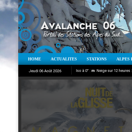
HOME
ACTUALITES
STATIONS
ALPES 
Iso à 0° :
m
Neige sur 12 heures 
Jeudi 06 Août 2026
Nuit de la Glisse 2018
Aujourd'hui : T° Min :
Suivez en direct l'actualité des
°C
T° Max 