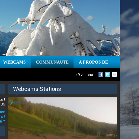
WEBCAMS
COMMUNAUTE
A PROPOS DE
49 visiteurs
Webcams Stations
é !
 06
ier
s !
é ?