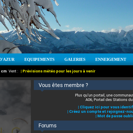
D'AZUR
EQUIPEMENTS
GALERIES
ENNEIGEMENT
:
cm
Vent :
|
Prévisions météo pour les jours à venir
Vous êtes membre ?
Plus qu'un portail, une communaut
A06, Portail des Stations du
|
Cliquez ici pour vous identif
|
Créez un compte et rejoignez-nou
|
Mot de passe oubli
Forums
 stations des Alpes-Maritimes
:
°C
|
Prévisions météo pour les jours à venir
|
Cliquez ici pour en savoir plus