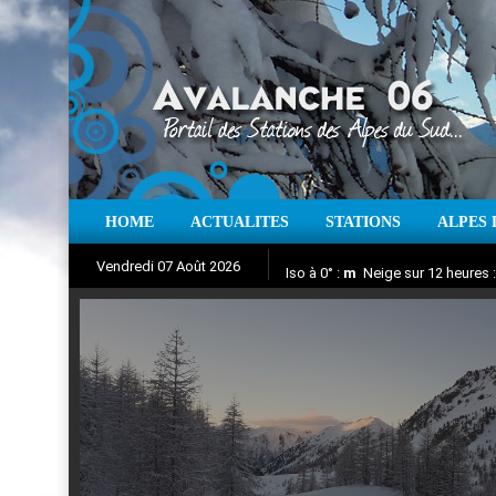
HOME
ACTUALITES
STATIONS
ALPES 
Iso à 0° :
m
Neige sur 12 heures 
Vendredi 07 Août 2026
Aujourd'hui : T° Min :
Suivez en direct l'actualité des
°C
T° Max 