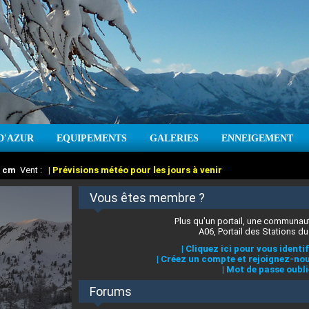
D'AZUR
EQUIPEMENTS
GALERIES
ENNEIGEMENT
:
cm
Vent :
|
Prévisions météo pour les jours à venir
Vous êtes membre ?
Plus qu'un portail, une communaut
A06, Portail des Stations du
|
Cliquez ici pour vous identif
|
Créez un compte et rejoignez-nou
|
Mot de passe oubli
Forums
 stations des Alpes-Maritimes
:
°C
|
Prévisions météo pour les jours à venir
|
Cliquez ici pour en savoir plus