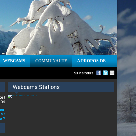
WEBCAMS
COMMUNAUTE
A PROPOS DE
53 visiteurs
Webcams Stations
é !
 06
ier
s !
é ?