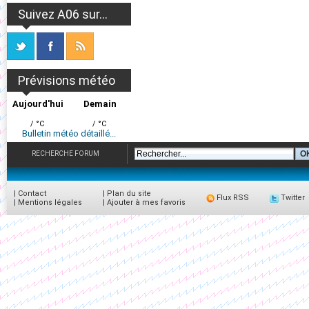
Suivez A06 sur...
Prévisions météo
Aujourd'hui
Demain
/ °C
/ °C
Bulletin météo détaillé...
RECHERCHE FORUM
|
Contact
|
Plan du site
Flux RSS
Twitter
|
Mentions légales
|
Ajouter à mes favoris