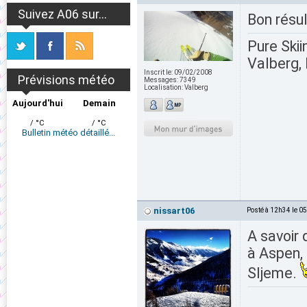
Suivez A06 sur...
Bon résul
Pure Skii
Valberg, 
Inscrit le:
09/02/2008
Prévisions météo
Messages:
7349
Localisation:
Valberg
Aujourd'hui
Demain
/ °C
/ °C
Bulletin météo détaillé...
nissart06
Posté à 12h34 le 0
A savoir
à Aspen,
Sljeme.