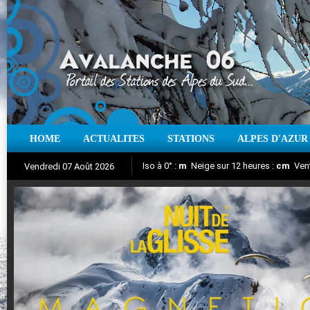
HOME
ACTUALITES
STATIONS
ALPES D'AZUR
Iso à 0° :
m
Neige sur 12 heures :
cm
Vent
Vendredi 07 Août 2026
Nuit de la Glisse 2018
Aujourd'hui : T° Min :
Suivez en direct l'actualité des stations
°C
T° Max :
°C
|
Pr