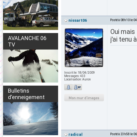
nissart06
Posté à 08h10 le 0
Oui mais
AVALANCHE 06
j'ai tenu 
TV
Inscrit le:
18/04/2009
Messages:
433
Localisation:
Auron
Bulletins
d'enneigement
radical
Posté à 23h58 le 0