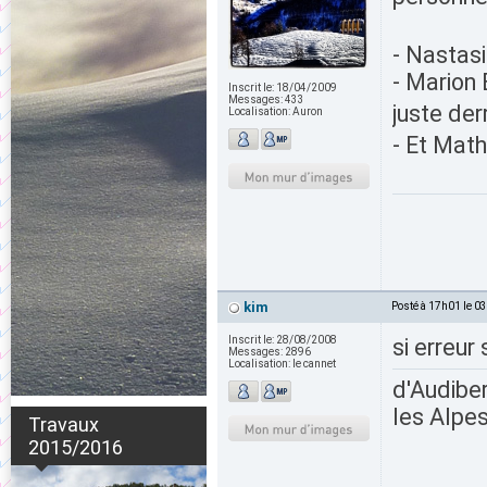
- Nastas
- Marion
Inscrit le:
18/04/2009
Messages:
433
juste de
Localisation:
Auron
- Et Mat
kim
Posté à 17h01 le 0
Inscrit le:
28/08/2008
si erreur
Messages:
2896
Localisation:
le cannet
d'Audiber
les Alpes
Travaux
2015/2016