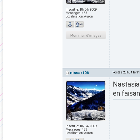
Inscrit le:
18/04/2009
Messages:
433
Localisation:
Auron
nissart06
Posté à 23h54 le 1
Nastasia
en faisa
Inscrit le:
18/04/2009
Messages:
433
Localisation:
Auron