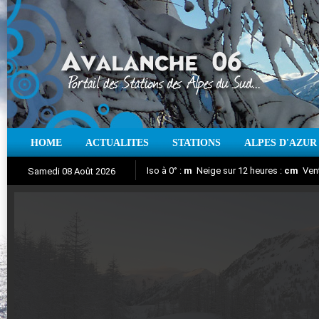
HOME
ACTUALITES
STATIONS
ALPES D'AZUR
Iso à 0° :
m
Neige sur 12 heures :
cm
Vent
Samedi 08 Août 2026
Aujourd'hui : T° Min :
Suivez en direct l'actualité des stations
°C
T° Max :
°C
|
Pr