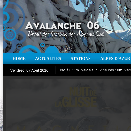
HOME
ACTUALITES
STATIONS
ALPES D'AZUR
Iso à 0° :
m
Neige sur 12 heures :
cm
Vent
Vendredi 07 Août 2026
Nuit de la Glisse 2018
Aujourd'hui : T° Min :
Suivez en direct l'actualité des stations
°C
T° Max :
°C
|
Pr