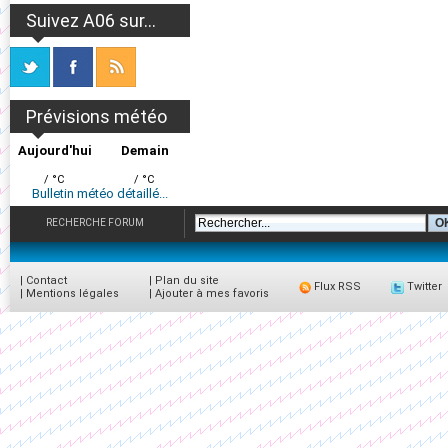
Suivez A06 sur...
Prévisions météo
Aujourd'hui
Demain
/ °C
/ °C
Bulletin météo détaillé...
RECHERCHE FORUM
|
Contact
|
Plan du site
Flux RSS
Twitter
|
Mentions légales
|
Ajouter à mes favoris