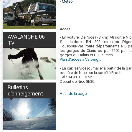
-
Meteo
Acces
AVALANCHE 06
- En voiture: De Nice (78 km) A8 sortie Nic
Saint-Isidore, RN 202 direction Digne
TV
Touët-sur-Var, route départementale 8 pa
les gorges du Cians ou par 2202 par le
gorges du Daluis et Guillaumes.
Plan d'accès à Valberg...
- En car: service journalier à partir de la gar
routière de Nice par la société Broch.
Tel.: 04.93.31.10.52
Départ de Nice 8h30.
Bulletins
d'enneigement
Haut de la page