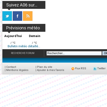
Suivez A06 sur...
Prévisions météo
Aujourd'hui
Demain
/ °C
/ °C
Bulletin météo détaillé...
RECHERCHE FORUM
|
Contact
|
Plan du site
Flux RSS
Twitter
|
Mentions légales
|
Ajouter à mes favoris