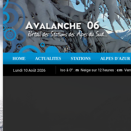
HOME
ACTUALITES
STATIONS
ALPES D'AZUR
Iso à 0° :
m
Neige sur 12 heures :
cm
Vent
Lundi 10 Août 2026
Nuit de la Glisse 2018
Aujourd'hui : T° Min :
Suivez en direct l'actualité des stations
°C
T° Max :
°C
|
Pr