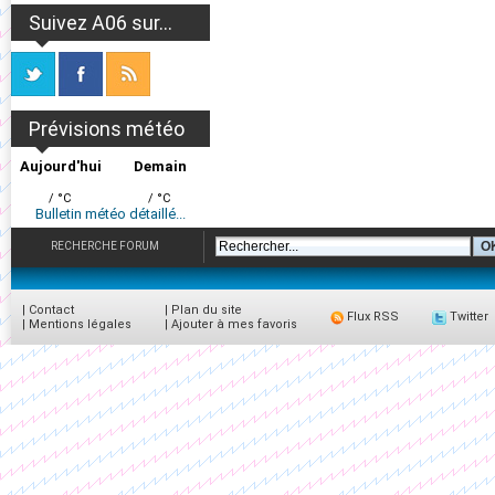
Suivez A06 sur...
Prévisions météo
Aujourd'hui
Demain
/ °C
/ °C
Bulletin météo détaillé...
RECHERCHE FORUM
|
Contact
|
Plan du site
Flux RSS
Twitter
|
Mentions légales
|
Ajouter à mes favoris