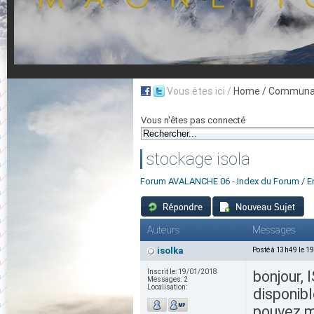
Vous êtes ici /
Home
/ Communau
Vous n'êtes pas connecté
stockage isola
Forum AVALANCHE 06 - Index du Forum
/
E
Auteurs
Messages
isolka
Posté à 13h49 le 1
Inscrit le:
19/01/2018
bonjour, 
Messages:
2
Localisation:
disponibl
pouvez m