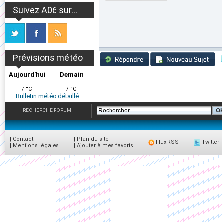
Suivez A06 sur...
Prévisions météo
Aujourd'hui
Demain
/ °C
/ °C
Bulletin météo détaillé...
RECHERCHE FORUM
|
Contact
|
Plan du site
Flux RSS
Twitter
|
Mentions légales
|
Ajouter à mes favoris