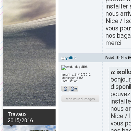
installer 
nous arri
Nice / Is
vous pouv
nos baga
merci
yuli06
Posté à 15h24 le 1
isolk
Inscrit le:
21/12/2012
bonjour
Messages:
3155
Localisation:
disponi
pouvez
installe
nous ar
Travaux
Nice / 
2015/2016
vous po
nos ba