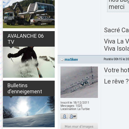
merci
Sacré C
AVALANCHE 06
Viva La 
TV
Viva Isol
mx5kev
Posté à 00h15 le 2
Votre ho
Le rêve ?
Bulletins
d'enneigement
Inscrit le:
18/12/2011
Messages:
1025
Localisation:
La Turbie