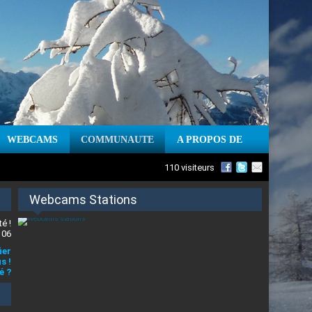
WEBCAMS
COMMUNAUTE
A PROPOS DE
110 visiteurs
Webcams Stations
é !
 06
ier
s !
é ?