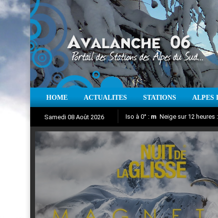
HOME
ACTUALITES
STATIONS
ALPES 
Iso à 0° :
m
Neige sur 12 heures 
Samedi 08 Août 2026
Nuit de la Glisse 2018
Aujourd'hui : T° Min :
Suivez en direct l'actualité des
°C
T° Max 