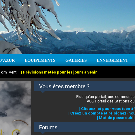
D'AZUR
EQUIPEMENTS
GALERIES
ENNEIGEMENT
:
cm
Vent :
|
Prévisions météo pour les jours à venir
Vous êtes membre ?
Plus qu'un portail, une communaut
A06, Portail des Stations du
|
Cliquez ici pour vous identif
|
Créez un compte et rejoignez-nou
|
Mot de passe oubli
Forums
 stations des Alpes-Maritimes
:
°C
|
Prévisions météo pour les jours à venir
|
Cliquez ici pour en savoir plus