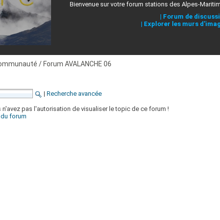
Bienvenue sur votre forum stations des Alpes-Mariti
|
Forum de discuss
|
Explorer les murs d'ima
ommunauté / Forum AVALANCHE 06
|
Recherche avancée
'avez pas l'autorisation de visualiser le topic de ce forum !
x du forum