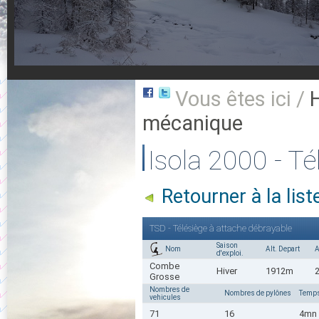
Vous êtes ici /
mécanique
Isola 2000 - T
Retourner à la lis
TSD - Télésiège à attache débrayable
Saison
Nom
Alt. Depart
A
d'exploi.
Combe
Hiver
1912m
Grosse
Nombres de
Nombres de pylônes
Temps
vehicules
71
16
4mn