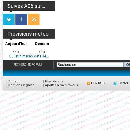
Suivez A06 sur...
Prévisions météo
Aujourd'hui
Demain
/ °C
/ °C
Bulletin météo détaillé...
RECHERCHE FORUM
|
Contact
|
Plan du site
Flux RSS
Twitter
|
Mentions légales
|
Ajouter à mes favoris