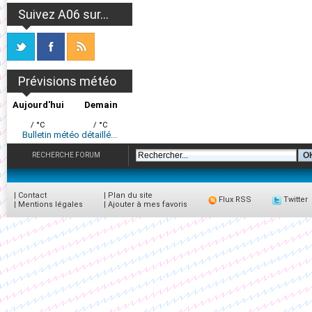
Suivez A06 sur...
Prévisions météo
Aujourd'hui
Demain
/ °C
/ °C
Bulletin météo détaillé...
RECHERCHE FORUM
|
Contact
|
Plan du site
Flux RSS
Twitter
|
Mentions légales
|
Ajouter à mes favoris