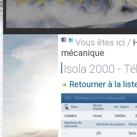
Vous êtes ici /
mécanique
Isola 2000 - Té
Retourner à la lis
TSD - Télésiège à attache débrayable
Saison
Nom
Alt. Depart
A
d'exploi.
Valette
Hiver
1840m
Nombres de
Nombres de pylônes
Temps
vehicules
-
20
5mn 