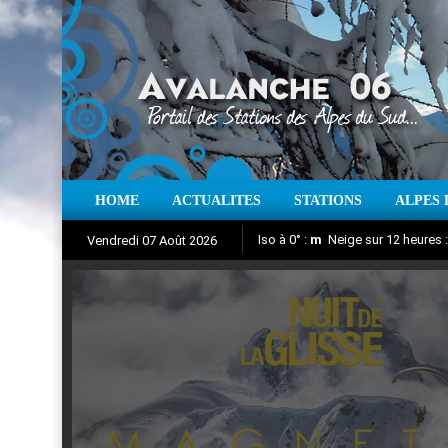
HOME
ACTUALITES
STATIONS
ALPES 
Iso à 0° :
m
Neige sur 12 heures 
Vendredi 07 Août 2026
Nuit de la Glisse 2018
Aujourd'hui : T° Min :
Suivez en direct l'actualité des
°C
T° Max 