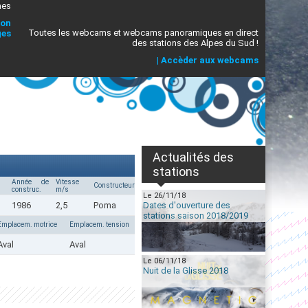
mes
ion
Toutes les webcams et webcams panoramiques en direct
ges
des stations des Alpes du Sud !
|
Accèder aux webcams
Actualités des
stations
Année de
Vitesse
Constructeur
construc.
m/s
Le 26/11/18
1986
2,5
Poma
Dates d'ouverture des
stations saison 2018/2019
Emplacem. motrice
Emplacem. tension
Aval
Aval
Le 06/11/18
Nuit de la Glisse 2018