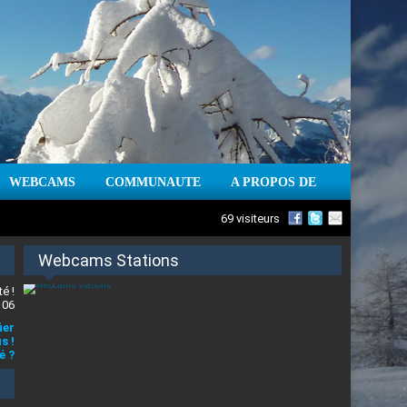
WEBCAMS
COMMUNAUTE
A PROPOS DE
69 visiteurs
Webcams Stations
é !
 06
ier
s !
é ?