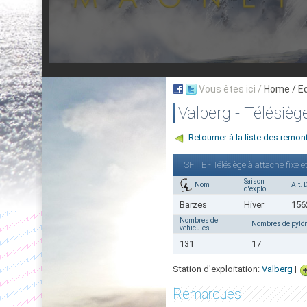
Vous êtes ici /
Home
/ E
Valberg - Télésièg
Retourner à la liste des rem
TSF TE - Télésiège à attache fixe
Saison
Nom
Alt. 
d'exploi.
Barzes
Hiver
15
Nombres de
Nombres de pylô
vehicules
131
17
Station d'exploitation:
Valberg
|
Remarques