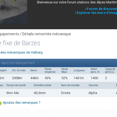
Bienvenue sur votre forum stations des Alpes-Mariti
|
Forum de discuss
|
Explorer les murs d'ima
quipements / Détails remontée mécanique
e fixe de Barzes
ontées mécaniques de Valberg
 et tapis d'embarquement
Pente
Pente
Débit
Capacité
Depart
Alt. Arrivée
Deniv.
Longueur
moyenne
Maxi.
pers./h
pers(s).
62m
2008m
446m
43%
52%
1461m
1400
3
nes
Temps de monté
Diamètre câble
Sens de montée
Gamme
9mn 44s
40,5mm
Droite
Alpha
Ajoutez des remarques ?