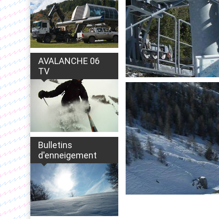
AVALANCHE 06
TV
Bulletins
d'enneigement