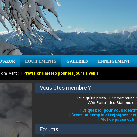
D'AZUR
EQUIPEMENTS
GALERIES
ENNEIGEMENT
:
cm
Vent :
|
Prévisions météo pour les jours à venir
Vous êtes membre ?
Plus qu'un portail, une communaut
A06, Portail des Stations du
|
Cliquez ici pour vous identif
|
Créez un compte et rejoignez-nou
|
Mot de passe oubli
Forums
 stations des Alpes-Maritimes
:
°C
|
Prévisions météo pour les jours à venir
|
Cliquez ici pour en savoir plus