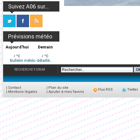
Suivez A06 sur...
Prévisions météo
Aujourd'hui
Demain
/ °C
/ °C
Bulletin météo détaillé...
RECHERCHE FORUM
|
Contact
|
Plan du site
Flux RSS
Twitter
|
Mentions légales
|
Ajouter à mes favoris