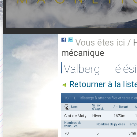
Vous êtes ici /
mécanique
Valberg - Télés
Retourner à la li
TSF TE - Télésiège à attache fixe et tapis
Saison
Nom
Alt. Depart
A
d'exploi.
Clot de Maty
Hiver
1673m
Nombres de
Nombres de pylônes
Temps
vehicules
70
5
3mn 