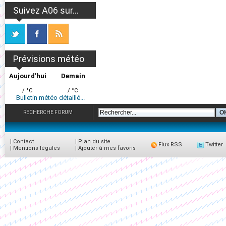
Suivez A06 sur...
Prévisions météo
Aujourd'hui
Demain
/ °C
/ °C
Bulletin météo détaillé...
RECHERCHE FORUM
|
Contact
|
Plan du site
Flux RSS
Twitter
|
Mentions légales
|
Ajouter à mes favoris