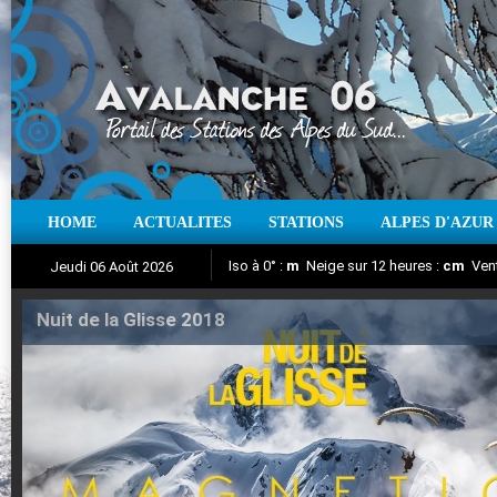
HOME
ACTUALITES
STATIONS
ALPES D'AZUR
Iso à 0° :
m
Neige sur 12 heures :
cm
Vent
Jeudi 06 Août 2026
Nuit de la Glisse 2018
Aujourd'hui : T° Min :
Suivez en direct l'actualité des stations
°C
T° Max :
°C
|
Pr