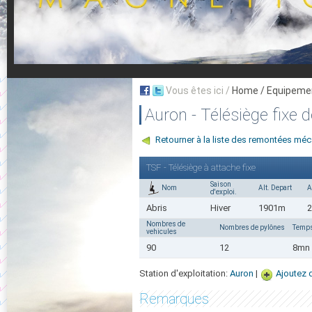
Vous êtes ici /
Home
/ Equipeme
Auron - Télésiège fixe d
Retourner à la liste des remontées mé
TSF - Télésiège à attache fixe
Saison
Nom
Alt. Depart
A
d'exploi.
Abris
Hiver
1901m
Nombres de
Nombres de pylônes
Temps
vehicules
90
12
8mn 
Station d'exploitation:
Auron
|
Ajoutez 
Remarques