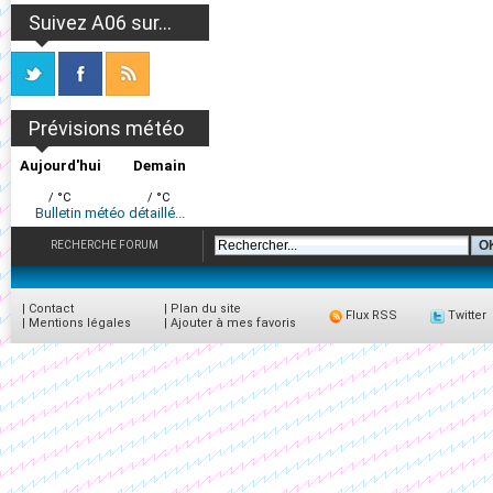
Suivez A06 sur...
Prévisions météo
Aujourd'hui
Demain
/ °C
/ °C
Bulletin météo détaillé...
RECHERCHE FORUM
|
Contact
|
Plan du site
Flux RSS
Twitter
|
Mentions légales
|
Ajouter à mes favoris