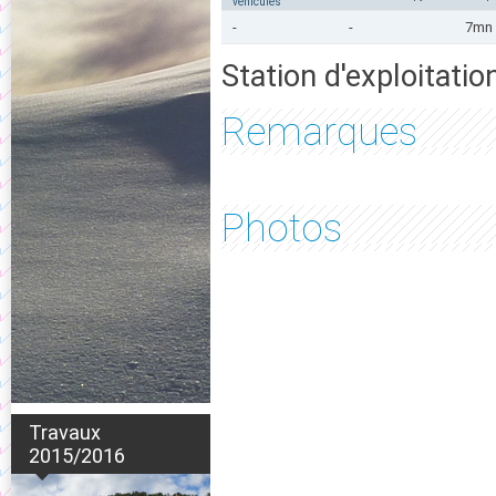
vehicules
-
-
7mn 
Station d'exploitatio
Remarques
Photos
Travaux
2015/2016