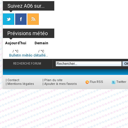
Suivez A06 sur...
Prévisions météo
Aujourd'hui
Demain
/ °C
/ °C
Bulletin météo détaillé...
RECHERCHE FORUM
|
Contact
|
Plan du site
Flux RSS
Twitter
|
Mentions légales
|
Ajouter à mes favoris