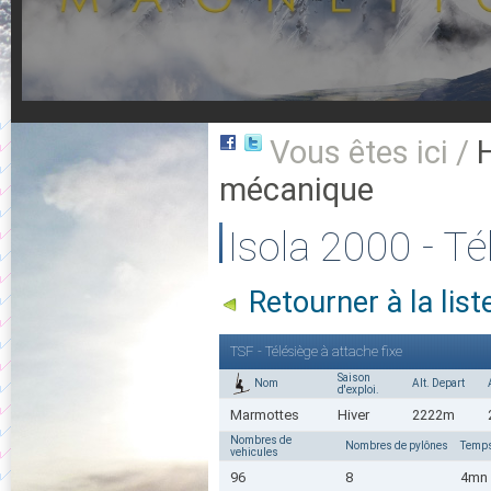
Vous êtes ici /
mécanique
Isola 2000 - Té
Retourner à la lis
TSF - Télésiège à attache fixe
Saison
Nom
Alt. Depart
d'exploi.
Marmottes
Hiver
2222m
Nombres de
Nombres de pylônes
Temps
vehicules
96
8
4mn 