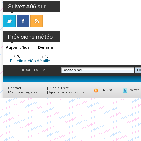
Suivez A06 sur...
Prévisions météo
Aujourd'hui
Demain
/ °C
/ °C
Bulletin météo détaillé...
RECHERCHE FORUM
|
Contact
|
Plan du site
Flux RSS
Twitter
|
Mentions légales
|
Ajouter à mes favoris