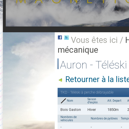
Vous êtes ici /
mécanique
Auron - Télésk
Retourner à la li
TKD - Téléski à perche débrayable
Saison
Nom
Alt. Depart
A
d'exploi.
Bois Gaston
Hiver
1850m
Nombres de
Nombres de pylônes
Temps
vehicules
-
-
-