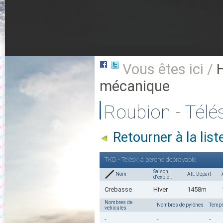
Vous êtes ici /
mécanique
Roubion - Télé
Retourner à la li
TKD - Téléski à perche débrayable
Saison
Nom
Alt. Depart
d'exploi.
Crebasse
Hiver
1458m
Nombres de
Nombres de pylônes
Temps
vehicules
-
-
-