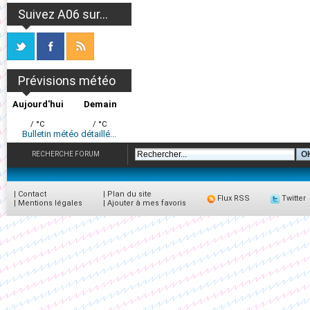
Suivez A06 sur...
Prévisions météo
Aujourd'hui
Demain
/ °C
/ °C
Bulletin météo détaillé...
RECHERCHE FORUM
|
Contact
|
Plan du site
Flux RSS
Twitter
|
Mentions légales
|
Ajouter à mes favoris