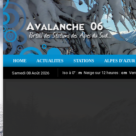
HOME
ACTUALITES
STATIONS
ALPES D'AZUR
Iso à 0° :
m
Neige sur 12 heures :
cm
Vent
Samedi 08 Août 2026
Aujourd'hui : T° Min :
Suivez en direct l'actualité des stations
°C
T° Max :
°C
|
Pr