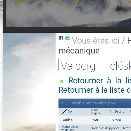
Vous êtes ici /
mécanique
Valberg - Télés
Retourner à la 
Retourner à la list
TKD - Téléski à perche débrayable
Saison
Nom
Alt. Depart
d'exploi.
Garibeuil
Hiver
1675m
Nombres de
Nombres de pylônes
Temps
vehicules