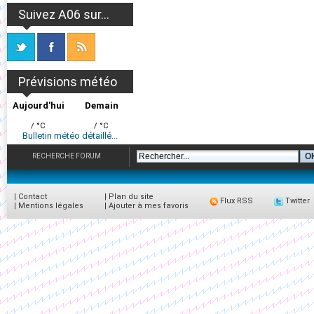
Suivez A06 sur...
Prévisions météo
Aujourd'hui
Demain
/ °C
/ °C
Bulletin météo détaillé...
RECHERCHE FORUM
|
Contact
|
Plan du site
Flux RSS
Twitter
|
Mentions légales
|
Ajouter à mes favoris