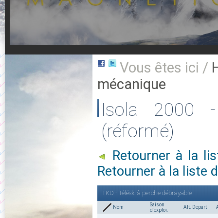
Vous êtes ici /
mécanique
Isola 2000 -
(réformé)
Retourner à la l
Retourner à la list
TKD - Téléski à perche débrayable
Saison
Nom
Alt. Depart
d'exploi.