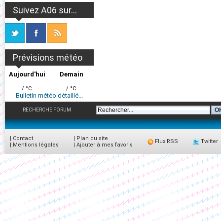
Suivez A06 sur...
Prévisions météo
Aujourd'hui
Demain
/ °C
/ °C
Bulletin météo détaillé...
RECHERCHE FORUM
|
Contact
|
Plan du site
Flux RSS
Twitter
|
Mentions légales
|
Ajouter à mes favoris