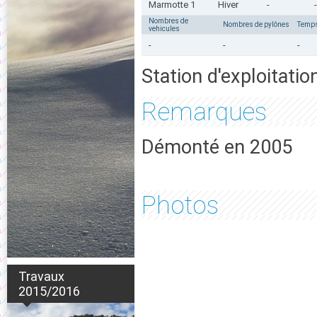
Marmotte 1
Hiver
-
-
Nombres de
Nombres de pylônes
Temps
vehicules
-
-
-
Station d'exploitatio
Remarques
Démonté en 2005
Photos
Travaux
2015/2016