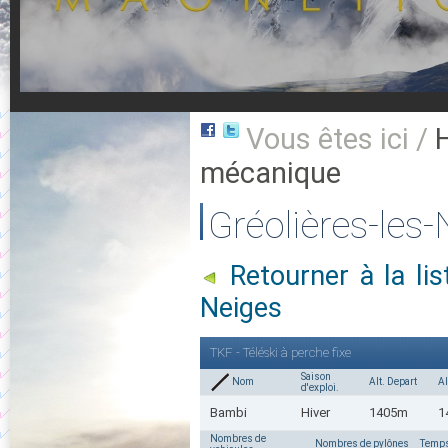
Vous êtes ici /
mécanique
Gréolières-les-
Retourner à la li
Neiges
TKF - Téléski à perche fixe
Saison
Nom
Alt. Depart
Al
d'exploi.
Bambi
Hiver
1405m
1
Nombres de
Nombres de pylônes
Temps