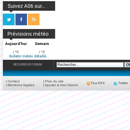
Suivez A06 sur...
Prévisions météo
Aujourd'hui
Demain
/ °C
/ °C
Bulletin météo détaillé...
RECHERCHE FORUM
|
Contact
|
Plan du site
Flux RSS
Twitter
|
Mentions légales
|
Ajouter à mes favoris