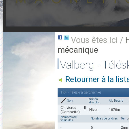
Vous êtes ici /
mécanique
Valberg - Télés
Retourner à la li
TKF - Téléski à perche fixe
Saison
Nom
Alt. Depart
d'exploi.
Cinivieres II
Hiver
1676m
(Gombette)
Nombres de
Nombres de pylônes
Temps
vehicules
-
5
2mn 