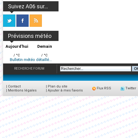
Suivez A06 sur...
Prévisions météo
Aujourd'hui
Demain
/ °C
/ °C
Bulletin météo détaillé...
RECHERCHE FORUM
|
Contact
|
Plan du site
Flux RSS
Twitter
|
Mentions légales
|
Ajouter à mes favoris