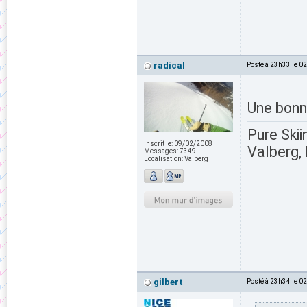
radical
Posté à 23h33 le 0
Une bonne
Pure Skii
Inscrit le:
09/02/2008
Valberg, 
Messages:
7349
Localisation:
Valberg
gilbert
Posté à 23h34 le 0