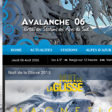
HOME
ACTUALITES
STATIONS
ALPES D'AZUR
Iso à 0° :
m
Neige sur 12 heures :
cm
Vent
Jeudi 06 Août 2026
Nuit de la Glisse 2018
Aujourd'hui : T° Min :
Suivez en direct l'actualité des stations
°C
T° Max :
°C
|
Pr