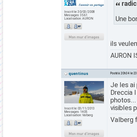
radic
Inscrit le:
30/03/2008
Messages:
3561
Une bon
Localisation:
AURON
ils veule
AURON IS
quentinus
Posté à 20h34 le 2
Je les ai
Dreccia I
photos...
visibles 
Inscrit le:
03/11/2013
Messages:
1405
Localisation:
Valberg
Valberg 