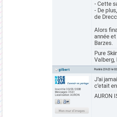
- Cette s
- De plus
de Drecci
Alors fin
année et 
Barzes.
Pure Skii
Valberg, 
gilbert
Posté à 23h23 le 0
J'ai jama
c'etait 
Inscrit le:
30/03/2008
Messages:
3561
AURON IS
Localisation:
AURON