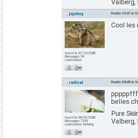
Valberg, 
jojohny
Posté à 13h07 le 1
Cool les 
Inscrit le:
07/10/2008
Messages:
38
Localisation:
radical
Posté à 20h09 le 1
pppppffff
belles ch
Pure Skii
Inscrit le:
09/02/2008
Valberg, 
Messages:
7349
Localisation:
Valberg