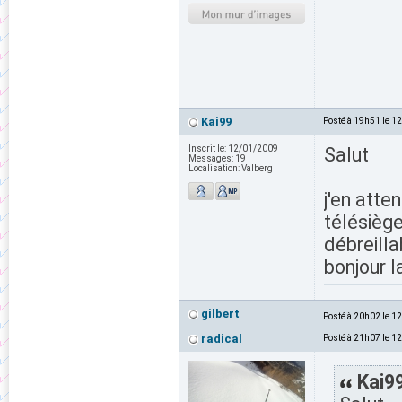
Kai99
Posté à 19h51 le 1
Inscrit le:
12/01/2009
Salut
Messages:
19
Localisation:
Valberg
j'en atte
télésiège
débreilla
bonjour l
gilbert
Posté à 20h02 le 1
radical
Posté à 21h07 le 1
Kai99