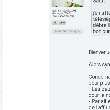
Salut
Inscrit le:
09/02/2008
j'en at
Messages:
7349
Localisation:
Valberg
télésiè
débreil
bonjour
Bienvenu
Alors sy
Concernan
pour plus
- Les deu
pour le 
- Par ail
de l'affl