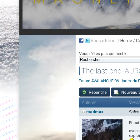
Vous êtes ici /
Home
/ C
Vous n'êtes pas connecté
The last one :AURO
Forum AVALANCHE 06 - Index du 
Auteurs
Mess
madmax
Posté à
Et oui
avec 
exploi