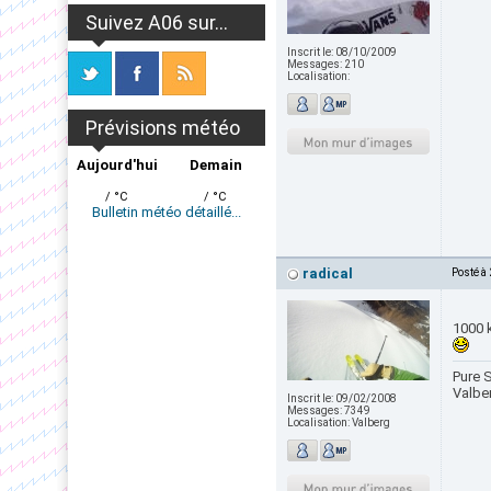
Suivez A06 sur...
Inscrit le:
08/10/2009
Messages:
210
Localisation:
Prévisions météo
Aujourd'hui
Demain
/ °C
/ °C
Bulletin météo détaillé...
radical
Posté à
1000
Pure S
Valbe
Inscrit le:
09/02/2008
Messages:
7349
Localisation:
Valberg