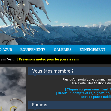
D'AZUR
EQUIPEMENTS
GALERIES
ENNEIGEMENT
:
cm
Vent :
|
Prévisions météo pour les jours à venir
Vous êtes membre ?
Plus qu'un portail, une communaut
A06, Portail des Stations du
|
Cliquez ici pour vous identif
|
Créez un compte et rejoignez-nou
|
Mot de passe oubli
Forums
 stations des Alpes-Maritimes
:
°C
|
Prévisions météo pour les jours à venir
|
Cliquez ici pour en savoir plus