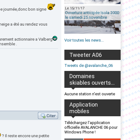
Le 15/11/17
 de journée,donc bon signe
Ouverture anticipée Isola 2000
le samedi 25 novembre
 neige a été au rendez vous
urement actionnaire a Valberg
Voir toutes les news...
ensemble .
Tweeter A06
Tweets de @avalanche_06
Domaines
skiables ouverts...
Aucune station n'est ouverte
Application
mobiles
Téléchargez l'application
officielle AVALANCHE 06 pour
Windows Phone !
? Il reste encore une petite