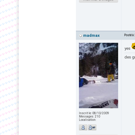
madmax
Posté à
yes
des gr
Inscrit le:
08/10/2009
Messages:
210
Localisation: