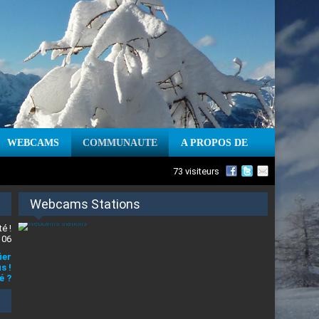
WEBCAMS
COMMUNAUTE
A PROPOS DE
73 visiteurs
Webcams Stations
é !
 06
ier
s !
é ?