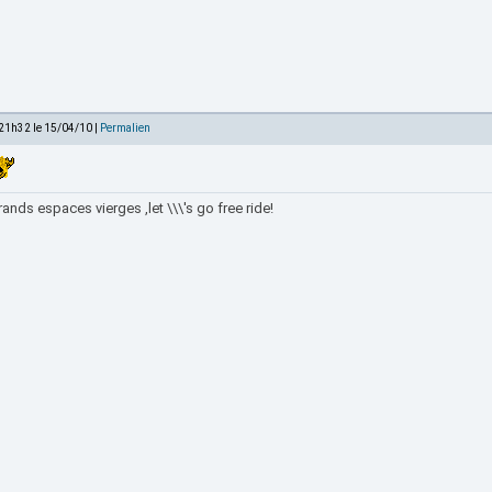
 21h32 le 15/04/10 |
Permalien
ands espaces vierges ,let \\\'s go free ride!