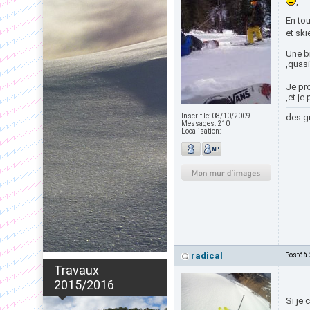
;
En tou
et ski
Une bi
,quas
Je pr
,et je
Inscrit le:
08/10/2009
des gr
Messages:
210
Localisation:
radical
Posté à
Travaux
2015/2016
Si je 