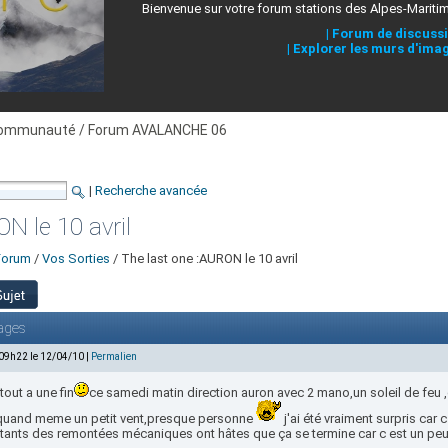
Bienvenue sur votre forum stations des Alpes-Mariti
|
Forum de discuss
|
Explorer les murs d'ima
ommunauté / Forum AVALANCHE 06
|
Recherche avancée
N le 10 avril
Forum
/
Vos Sorties
/ The last one :AURON le 10 avril
ages
 09h22 le 12/04/10 |
Permalien
 tout a une fin
ce samedi matin direction auron avec 2 mano,un soleil de feu 
quand meme un petit vent,presque personne
j'ai été vraiment surpris car 
tants des remontées mécaniques ont hâtes que ça se termine car c est un peu 