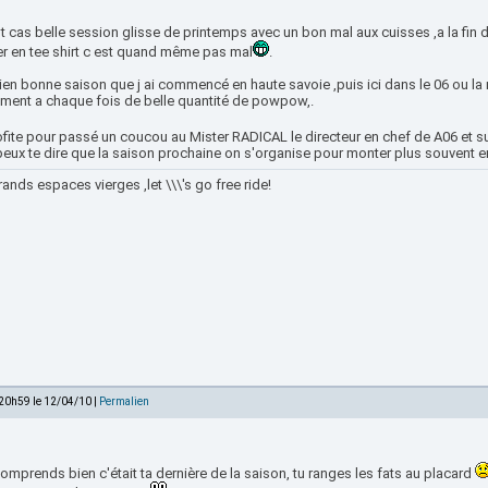
t cas belle session glisse de printemps avec un bon mal aux cuisses ,a la fin
er en tee shirt c est quand même pas mal
.
en bonne saison que j ai commencé en haute savoie ,puis ici dans le 06 ou la
iment a chaque fois de belle quantité de powpow,.
ofite pour passé un coucou au Mister RADICAL le directeur en chef de A06 et s
 peux te dire que la saison prochaine on s'organise pour monter plus souvent 
ands espaces vierges ,let \\\'s go free ride!
 20h59 le 12/04/10 |
Permalien
comprends bien c'était ta dernière de la saison, tu ranges les fats au placard