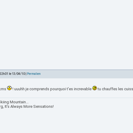
 22h01 le 13/04/10 |
Permalien
 kms
! uuuhh je comprends pourquoi t'es increvable
tu chauffes les cuis
kiing Mountain...
rg, It's Always More Sensations!