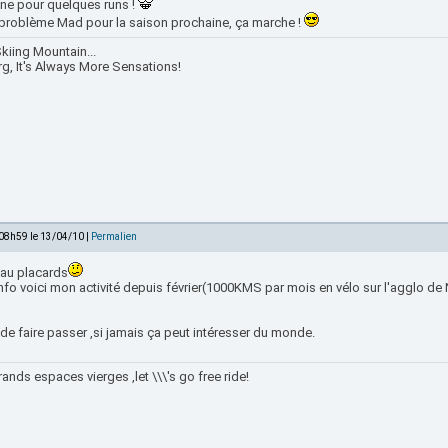
ne pour quelques runs !
problème Mad pour la saison prochaine, ça marche !
kiing Mountain...
rg, It's Always More Sensations!
 08h59 le 13/04/10 |
Permalien
 au placards
nfo voici mon activité depuis février(1000KMS par mois en vélo sur l'agglo de N
de faire passer ,si jamais ça peut intéresser du monde.
ands espaces vierges ,let \\\'s go free ride!