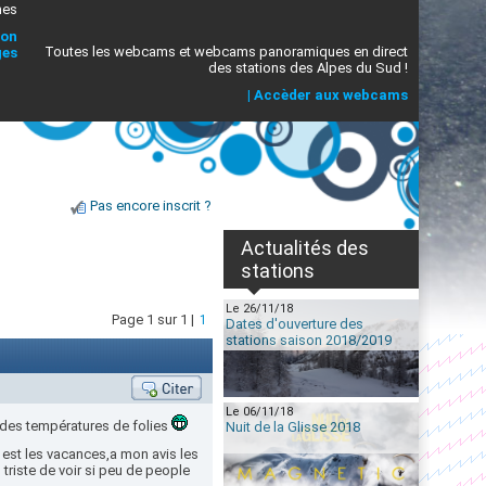
mes
ion
Toutes les webcams et webcams panoramiques en direct
ges
des stations des Alpes du Sud !
|
Accèder aux webcams
Pas encore inscrit ?
Actualités des
stations
Le 26/11/18
Page 1 sur 1 |
1
Dates d'ouverture des
stations saison 2018/2019
Le 06/11/18
,des températures de folies
Nuit de la Glisse 2018
c est les vacances,a mon avis les
triste de voir si peu de people