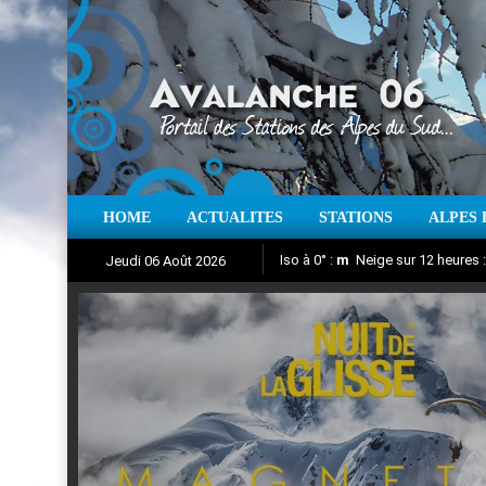
HOME
ACTUALITES
STATIONS
ALPES 
Iso à 0° :
m
Neige sur 12 heures 
Jeudi 06 Août 2026
Nuit de la Glisse 2018
Aujourd'hui : T° Min :
Suivez en direct l'actualité des
°C
T° Max 