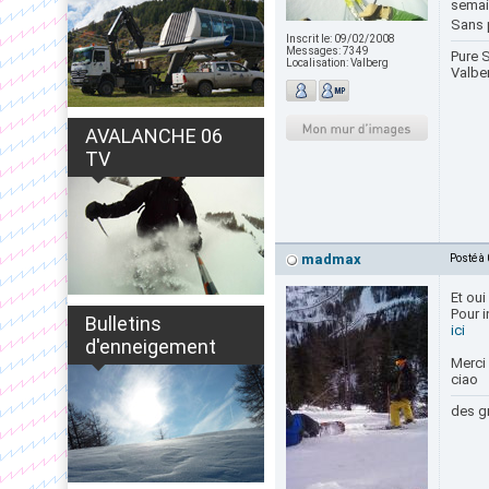
semai
Sans 
Inscrit le:
09/02/2008
Messages:
7349
Pure S
Localisation:
Valberg
Valbe
AVALANCHE 06
TV
madmax
Posté à
Et oui
Pour i
Bulletins
ici
d'enneigement
Merci 
ciao
des gr