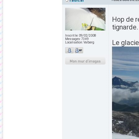
radical
Hop de re
tignarde.
Inscrit le:
09/02/2008
Messages:
7349
Le glacie
Localisation:
Valberg