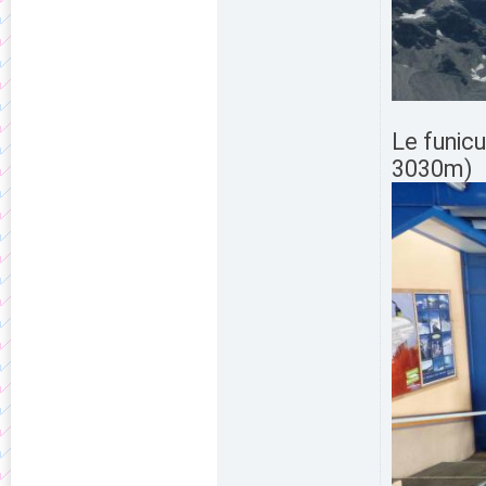
Le funic
3030m)