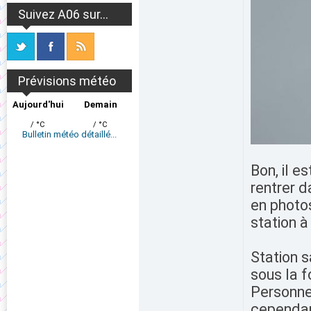
Suivez A06 sur...
Prévisions météo
Aujourd'hui
Demain
/ °C
/ °C
Bulletin météo détaillé...
Bon, il e
rentrer d
en photos
station à
Station 
sous la f
Personnel
cependant