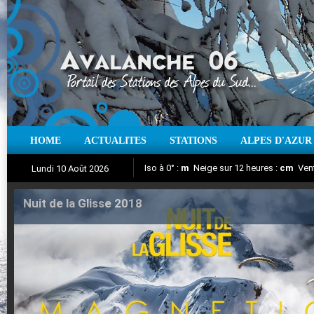
HOME
ACTUALITES
STATIONS
ALPES D'AZUR
Iso à 0° :
m
Neige sur 12 heures :
cm
Vent
Lundi 10 Août 2026
Nuit de la Glisse 2018
Aujourd'hui : T° Min :
Suivez en direct l'actualité des stations
°C
T° Max :
°C
|
Pr