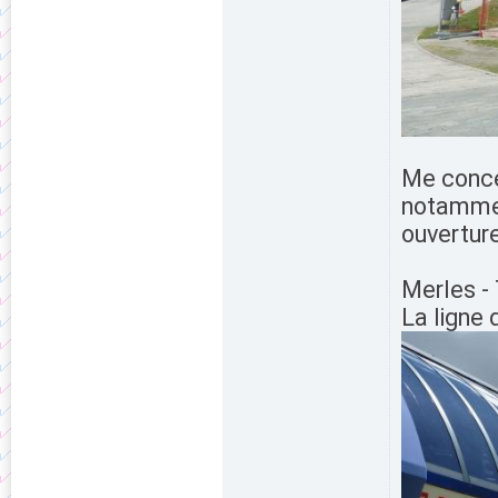
Me conce
notammen
ouverture
Merles -
La ligne