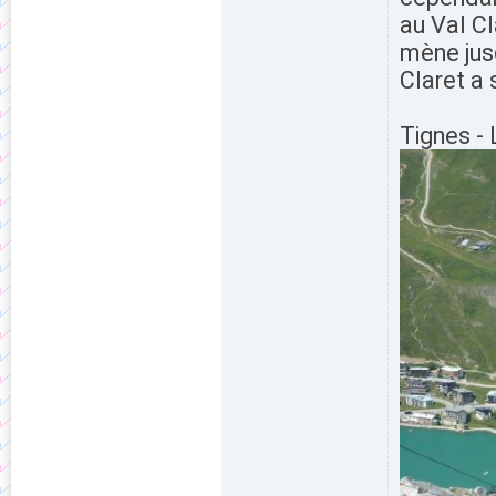
au Val Cl
mène jusq
Claret a
Tignes -