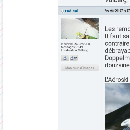
radical
Posté à 00h57 le 2
Les rem
Il faut s
contraire
Inscrit le:
09/02/2008
Messages:
7349
débrayab
Localisation:
Valberg
Doppelmay
douzaine
L'Aéroski