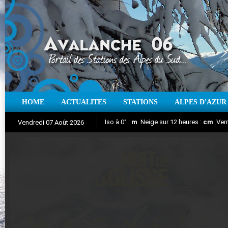
HOME
ACTUALITES
STATIONS
ALPES D'AZUR
Iso à 0° :
m
Neige sur 12 heures :
cm
Vent
Vendredi 07 Août 2026
Nuit de la Glisse 2018
Aujourd'hui : T° Min :
Suivez en direct l'actualité des stations
°C
T° Max :
°C
|
Pr