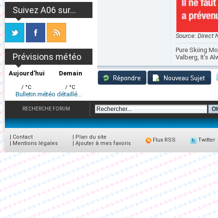
Suivez A06 sur...
Source: Direct 
Pure Skiing Mou
Prévisions météo
Valberg, It's 
Aujourd'hui
Demain
/ °C
/ °C
Bulletin météo détaillé...
RECHERCHE FORUM
|
Contact
|
Plan du site
Flux RSS
Twitter
|
Mentions légales
|
Ajouter à mes favoris