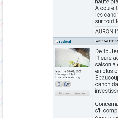
haute pla
A coure 
les canon
sur tout 
AURON IS
radical
Posté à 14h19 le 0
De toutes
l'heure a
saison a
en plus 
Inscrit le:
09/02/2008
Messages:
7349
Beaucoup
Localisation:
Valberg
canon dan
investiss
Concernan
s'il comp
j'approuv