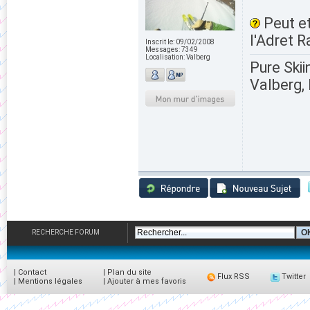
Peut et
l'Adret R
Inscrit le:
09/02/2008
Messages:
7349
Localisation:
Valberg
Pure Skii
Valberg, 
RECHERCHE FORUM
|
Contact
|
Plan du site
Flux RSS
Twitter
|
Mentions légales
|
Ajouter à mes favoris