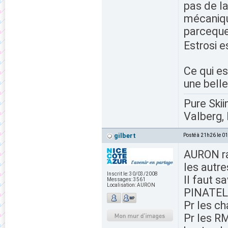
pas de la
mécaniqu
parceque 
Estrosi e
Ce qui es
une bell
Pure Skii
Valberg, 
gilbert
Posté à 21h26 le 0
AURON rat
les autre
Inscrit le:
30/03/2008
Il faut s
Messages:
3561
Localisation:
AURON
PINATEL
Pr les c
Pr les RM