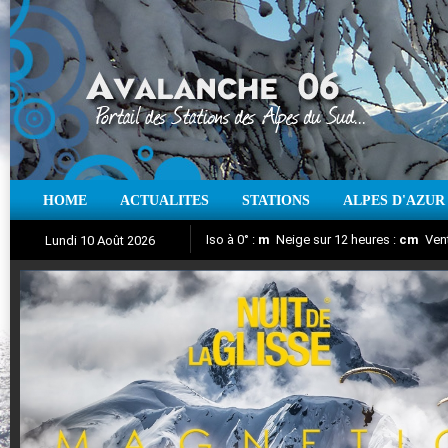
HOME
ACTUALITES
STATIONS
ALPES D'AZUR
Iso à 0° :
m
Neige sur 12 heures :
cm
Vent
Lundi 10 Août 2026
Nuit de la Glisse 2018
Aujourd'hui : T° Min :
Suivez en direct l'actualité des stations
°C
T° Max :
°C
|
Pr