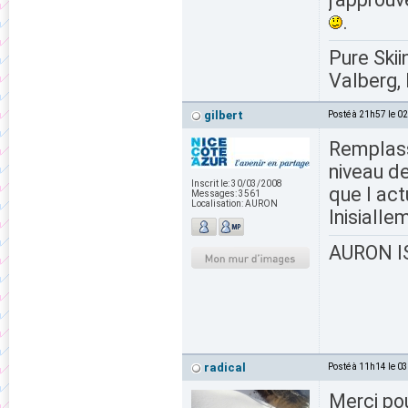
.
Pure Skii
Valberg, 
gilbert
Posté à 21h57 le 0
Remplass
niveau de
Inscrit le:
30/03/2008
que l act
Messages:
3561
Localisation:
AURON
Inisialle
AURON IS
radical
Posté à 11h14 le 0
Merci pour