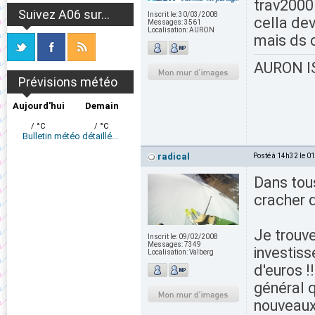
trav2000 
Suivez A06 sur...
Inscrit le:
30/03/2008
cella de
Messages:
3561
Localisation:
AURON
mais ds 
AURON IS
Prévisions météo
Aujourd'hui
Demain
/ °C
/ °C
Bulletin météo détaillé...
radical
Posté à 14h32 le 0
Dans tous
cracher 
Je trouv
Inscrit le:
09/02/2008
Messages:
7349
investiss
Localisation:
Valberg
d'euros !
général q
nouveaux 