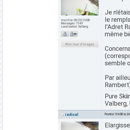
Je n'éta
le rempl
Inscrit le:
09/02/2008
Messages:
7349
l'Adret R
Localisation:
Valberg
même bie
Concernan
(corresp
semble ob
Par aille
Rambert),
Pure Skii
Valberg, 
radical
Posté à 13h08 le 2
Elargiss