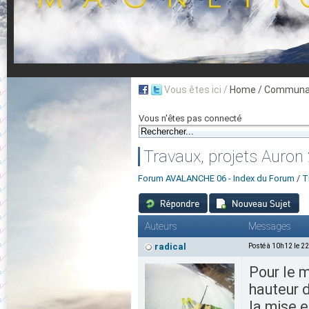
Vous êtes ici /
Home
/ Communau
Vous n'êtes pas connecté
Travaux, projets Auro
Forum AVALANCHE 06 - Index du Forum
/
T
Auteurs
Messages
radical
Posté à 10h12 le 2
Pour le m
hauteur d
la mise 