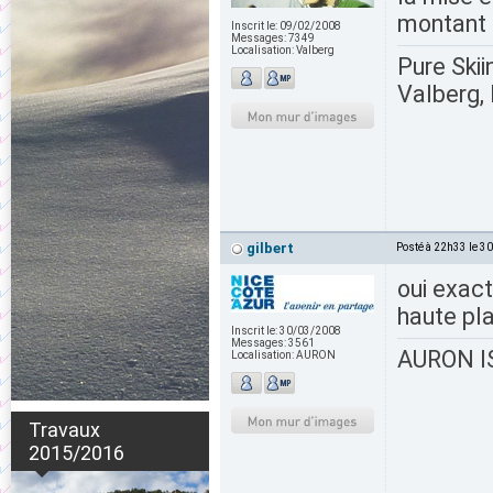
montant t
Inscrit le:
09/02/2008
Messages:
7349
Localisation:
Valberg
Pure Skii
Valberg, 
gilbert
Posté à 22h33 le 3
oui exact
haute pl
Inscrit le:
30/03/2008
Messages:
3561
AURON IS
Localisation:
AURON
Travaux
2015/2016