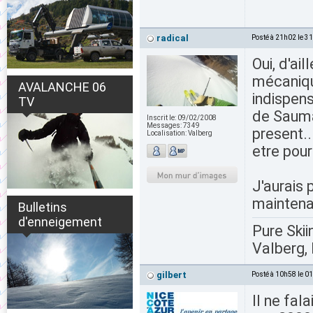
radical
Posté à 21h02 le 3
Oui, d'ai
mécaniqu
AVALANCHE 06
indispens
TV
de Sauma
Inscrit le:
09/02/2008
Messages:
7349
present.
Localisation:
Valberg
etre pour
J'aurais 
maintenan
Bulletins
d'enneigement
Pure Skii
Valberg, 
gilbert
Posté à 10h58 le 0
Il ne fa