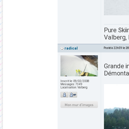
Pure Skii
Valberg, 
radical
Posté à 22h59 le 2
Grande in
Démontag
Inscrit le:
09/02/2008
Messages:
7349
Localisation:
Valberg