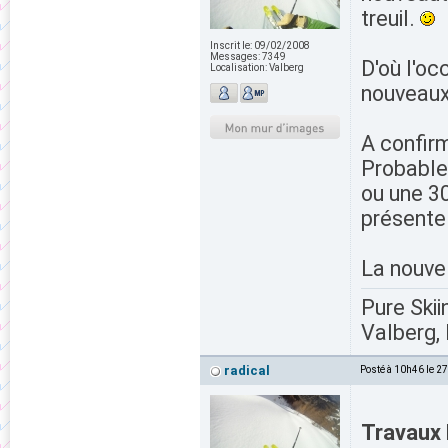
treuil.
Inscrit le:
09/02/2008
Messages:
7349
D'où l'oc
Localisation:
Valberg
nouveaux
A confirm
Probable
ou une 30
présente
La nouve
Pure Skii
Valberg, 
radical
Posté à 10h46 le 2
Travaux