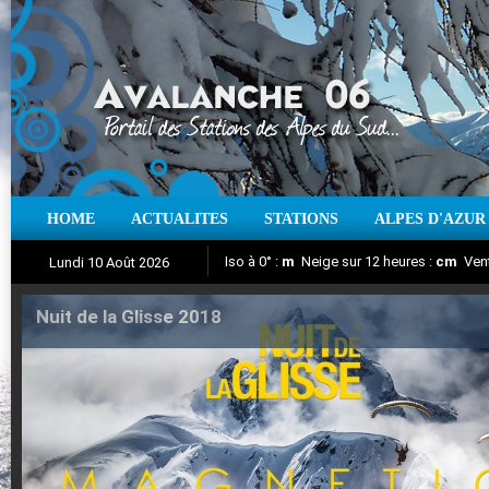
HOME
ACTUALITES
STATIONS
ALPES D'AZUR
Iso à 0° :
m
Neige sur 12 heures :
cm
Vent
Lundi 10 Août 2026
Nuit de la Glisse 2018
Aujourd'hui : T° Min :
Suivez en direct l'actualité des stations
°C
T° Max :
°C
|
Pr