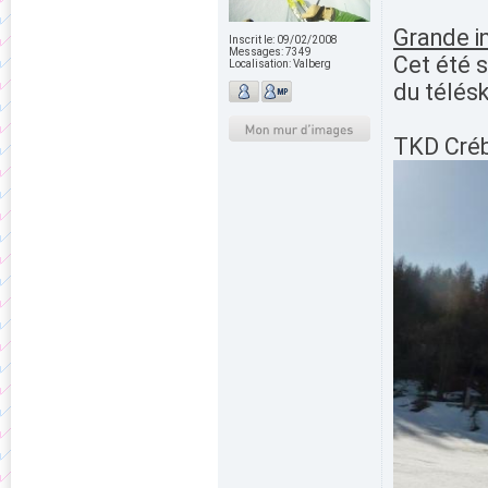
Grande i
Inscrit le:
09/02/2008
Messages:
7349
Cet été s
Localisation:
Valberg
du télésk
TKD Créb