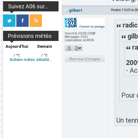
Suivez A06 sur...
gilbert
Posté à 11h25 le 2
radic
Inscrit le:
30/03/2008
gilb
Prévisions météo
Messages:
3561
Localisation:
AURON
ra
Aujourd'hui
Demain
/ °C
/ °C
Bulletin météo détaillé...
200
- Ac
Pour 
Un tenni