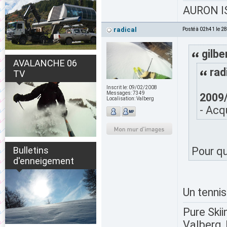
AURON IS
radical
Posté à 02h41 le 2
gilbe
AVALANCHE 06
rad
TV
Inscrit le:
09/02/2008
Messages:
7349
2009
Localisation:
Valberg
- Acq
Bulletins
Pour qu
d'enneigement
Un tennis.
Pure Skii
Valberg, 