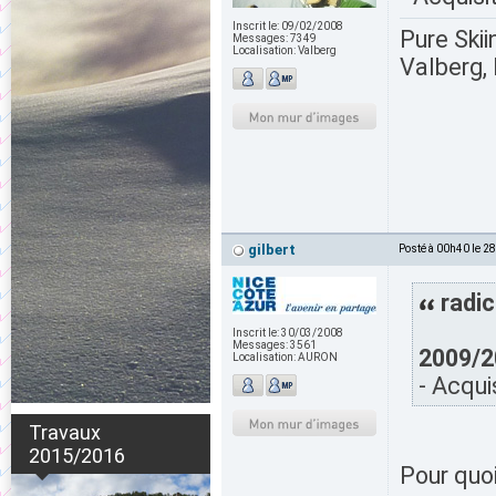
Inscrit le:
09/02/2008
Pure Skii
Messages:
7349
Localisation:
Valberg
Valberg, 
gilbert
Posté à 00h40 le 2
radic
Inscrit le:
30/03/2008
Messages:
3561
2009/2
Localisation:
AURON
- Acqui
Travaux
2015/2016
Pour quoi