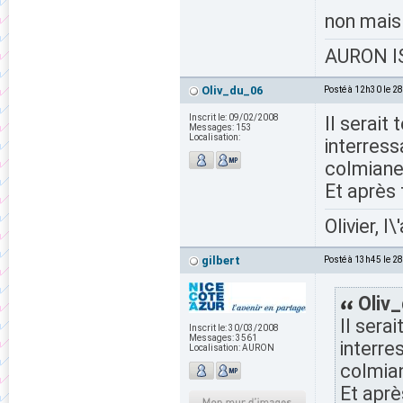
non mais 
AURON IS
Oliv_du_06
Posté à 12h30 le 2
Inscrit le:
09/02/2008
Il serai
Messages:
153
Localisation:
interress
colmiane,
Et après 
Olivier, l
gilbert
Posté à 13h45 le 2
Oliv_
Il sera
Inscrit le:
30/03/2008
Messages:
3561
interre
Localisation:
AURON
colmian
Et aprè