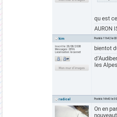
qu est ce
AURON IS
kim
Posté à 11h42 le 0
Inscrit le:
28/08/2008
bientot d
Messages:
2896
Localisation:
le cannet
d'Audiber
les Alpes
radical
Posté à 14h43 le 3
On en par
nouveaut