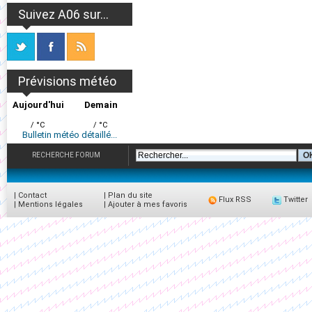
Suivez A06 sur...
Prévisions météo
Aujourd'hui
Demain
/ °C
/ °C
Bulletin météo détaillé...
RECHERCHE FORUM
|
Contact
|
Plan du site
Flux RSS
Twitter
|
Mentions légales
|
Ajouter à mes favoris