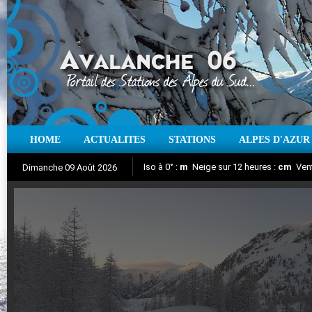
HOME
ACTUALITES
STATIONS
ALPES D'AZUR
Iso à 0° :
m
Neige sur 12 heures :
cm
Vent
Dimanche 09 Août 2026
Aujourd'hui : T° Min :
Suivez en direct l'actualité des stations
°C
T° Max :
°C
|
Pr