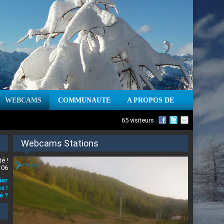
WEBCAMS
COMMUNAUTE
A PROPOS DE
65 visiteurs
Webcams Stations
é !
 06
ier
s !
é ?