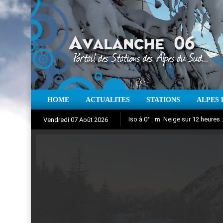
HOME
ACTUALITES
STATIONS
ALPES 
Iso à 0° :
m
Neige sur 12 heures 
Vendredi 07 Août 2026
Nuit de la Glisse 2018
Aujourd'hui : T° Min :
Suivez en direct l'actualité des
°C
T° Max 