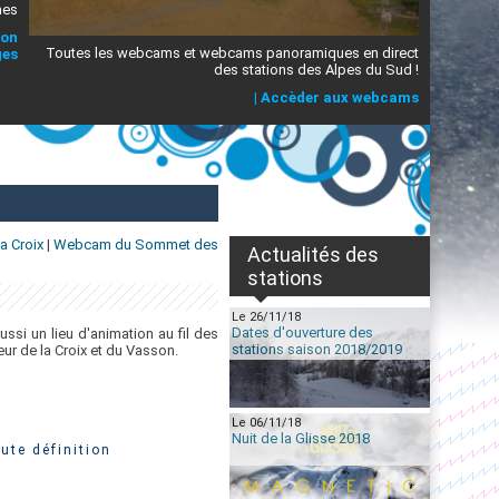
mes
ion
Toutes les webcams et webcams panoramiques en direct
ges
des stations des Alpes du Sud !
|
Accèder aux webcams
 Croix
|
Webcam du Sommet des
Actualités des
stations
Le 26/11/18
Dates d'ouverture des
ussi un lieu d'animation au fil des
stations saison 2018/2019
ur de la Croix et du Vasson.
Le 06/11/18
Nuit de la Glisse 2018
ute définition