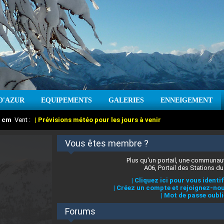
D'AZUR
EQUIPEMENTS
GALERIES
ENNEIGEMENT
:
cm
Vent :
|
Prévisions météo pour les jours à venir
Vous êtes membre ?
Plus qu'un portail, une communaut
A06, Portail des Stations du
|
Cliquez ici pour vous identif
|
Créez un compte et rejoignez-nou
|
Mot de passe oubli
Forums
 stations des Alpes-Maritimes
:
°C
|
Prévisions météo pour les jours à venir
|
Cliquez ici pour en savoir plus