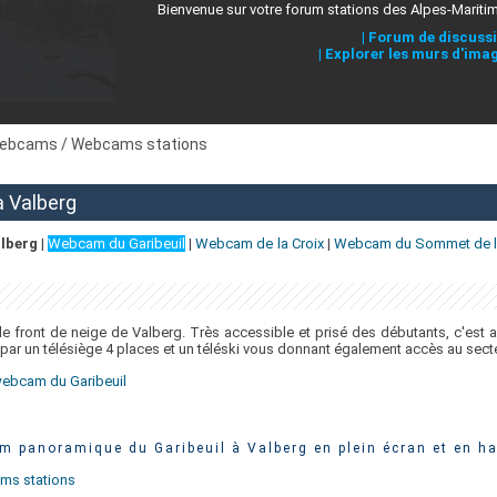
Bienvenue sur votre forum stations des Alpes-Mariti
|
Forum de discuss
|
Explorer les murs d'ima
ebcams / Webcams stations
à Valberg
lberg
|
Webcam du Garibeuil
|
Webcam de la Croix
|
Webcam du Sommet de la
t le front de neige de Valberg. Très accessible et prisé des débutants, c'est a
 par un télésiège 4 places et un téléski vous donnant également accès au secte
webcam du Garibeuil
m panoramique du Garibeuil à Valberg en plein écran et en ha
ams stations