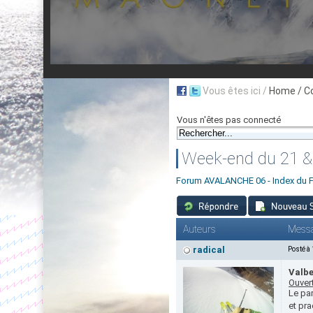
Vous êtes ici /
Home
/ C
Vous n'êtes pas connecté
Week-end du 21 & 
Forum AVALANCHE 06 - Index du 
Auteurs
Mess
radical
Posté à
Valb
Ouvert
Le par
et pr