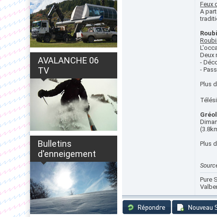
Feux 
A part
tradit
Roub
Roubi
L'occ
Deux n
AVALANCHE 06
- Déco
TV
- Pas
Plus 
Télési
Gréol
Dimanc
(3.8k
Bulletins
Plus 
d'enneigement
Source
Pure S
Valbe