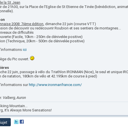
de la St Jean
ir de 21h30, sur la Place de l'Eglise de St Etienne de Tinée (bénédiction, ani
ionnelle).
ion
nnaise 2008: 7ième édition
, dimanche 22 juin (course VTT)
asion de découvrir ou redécouvrir Roubion et ses sentiers de montagnes...
iveaux de difficultés
uverte (Facile, 10km - 250m de dénivelée positive)
sion (Technique, 20km - 500m de dénivelée positive)
d'informations
ici
ège du Pic ouvert.
ières
he 22 juin, passage à vélo du Triathlon IRONMAN (Nice), le seul et unique IR
m de natation, 180km de vélo et 42.195km de course à pied)
d'informations sur
http://www.ironmanfrance.com/
: Valberg, Auron
kiing Mountain...
rg, It's Always More Sensations!