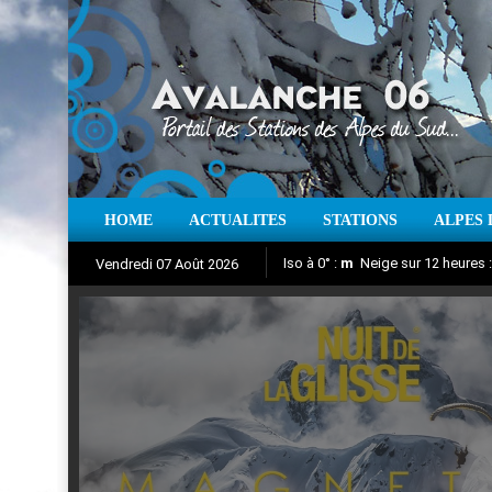
HOME
ACTUALITES
STATIONS
ALPES 
Iso à 0° :
m
Neige sur 12 heures 
Vendredi 07 Août 2026
Nuit de la Glisse 2018
Aujourd'hui : T° Min :
Suivez en direct l'actualité des
°C
T° Max 