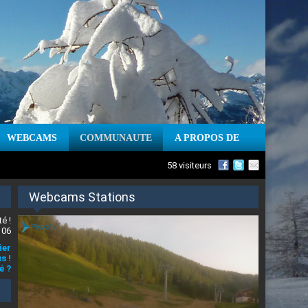
WEBCAMS
COMMUNAUTE
A PROPOS DE
58 visiteurs
Webcams Stations
é !
 06
ier
s !
é ?