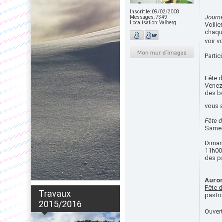
Inscrit le:
09/02/2008
Journ
Messages:
7349
Localisation:
Valberg
Voili
chaqu
voir v
Partic
Fête 
Venez
des be
vous 
Fête d
Samedi
Dimanc
11h00,
des pâ
Auron
Fête 
Travaux
pastor
2015/2016
Ouvert