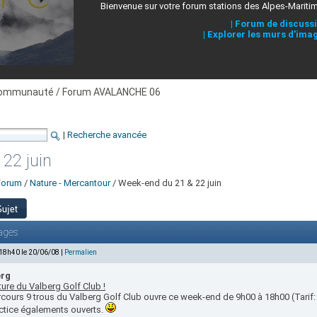
Bienvenue sur votre forum stations des Alpes-Mariti
|
Forum de discuss
|
Explorer les murs d'ima
ommunauté / Forum AVALANCHE 06
|
Recherche avancée
22 juin
Forum
/
Nature - Mercantour
/ Week-end du 21 & 22 juin
ages
 18h40 le 20/06/08 |
Permalien
erg
ure du Valberg Golf Club !
cours 9 trous du Valberg Golf Club ouvre ce week-end de 9h00 à 18h00 (Tarif:
actice égalements ouverts.