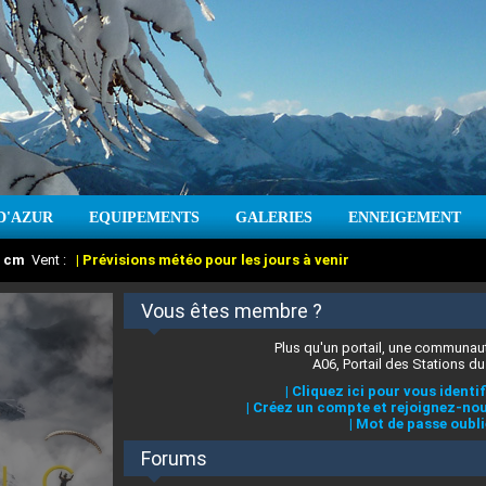
D'AZUR
EQUIPEMENTS
GALERIES
ENNEIGEMENT
:
cm
Vent :
|
Prévisions météo pour les jours à venir
Vous êtes membre ?
Plus qu'un portail, une communaut
A06, Portail des Stations du
|
Cliquez ici pour vous identif
|
Créez un compte et rejoignez-nou
|
Mot de passe oubli
Forums
 stations des Alpes-Maritimes
:
°C
|
Prévisions météo pour les jours à venir
|
Cliquez ici pour en savoir plus