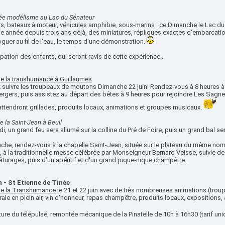
ée modélisme au Lac du Sénateur
ers, bateaux à moteur, véhicules amphibie, sous-marins : ce Dimanche le Lac 
e année depuis trois ans déjà, des miniatures, répliques exactes d'embarcatio
oguer au fil de l'eau, le temps d'une démonstration.
ipation des enfants, qui seront ravis de cette expérience...
de la transhumance à Guillaumes
 suivre les troupeaux de moutons Dimanche 22 juin. Rendez-vous à 8 heures à
rgers, puis assistez au départ des bêtes à 9 heures pour rejoindre Les Sagne
attendront grillades, produits locaux, animations et groupes musicaux.
e la Saint-Jean à Beuil
, un grand feu sera allumé sur la colline du Pré de Foire, puis un grand bal ser
he, rendez-vous à la chapelle Saint-Jean, située sur le plateau du même nom, 
 à la traditionnelle messe célébrée par Monseigneur Bernard Veisse, suivie de
turages, puis d'un apéritif et d'un grand pique-nique champêtre.
 - St Etienne de Tinée
de la Transhumance
le 21 et 22 juin avec de très nombreuses animations (tro
ale en plein air, vin d'honneur, repas champêtre, produits locaux, expositions, a
ure du télépulsé, remontée mécanique de la Pinatelle de 10h à 16h30 (tarif un