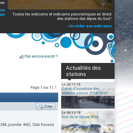
mes
ion
Toutes les webcams et webcams panoramiques en direct
ges
des stations des Alpes du Sud !
|
Accèder aux webcams
Pas encore inscrit ?
Actualités des
stations
Le 26/11/18
Page 1 sur 1 |
1
Dates d'ouverture des
stations saison 2018/2019
Le 06/11/18
Nuit de la Glisse 2018
 28€, journée: 40€). Club housse