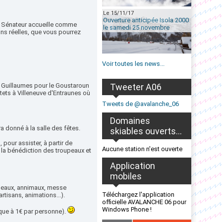
Le 15/11/17
Ouverture anticipée Isola 2000
du Sénateur accueille comme
le samedi 25 novembre
ns réelles, que vous pourrez
Voir toutes les news...
 Guillaumes pour le Goustaroun
Tweeter A06
tets à Villeneuve d'Entraunes où
Tweets de @avalanche_06
Domaines
a donné à la salle des fêtes.
skiables ouverts...
pour assister, à partir de
Aucune station n'est ouverte
 la bénédiction des troupeaux et
Application
mobiles
upeaux, annimaux, messe
Téléchargez l'application
rtisans, animations...).
officielle AVALANCHE 06 pour
Windows Phone !
ique à 1€ par personne).