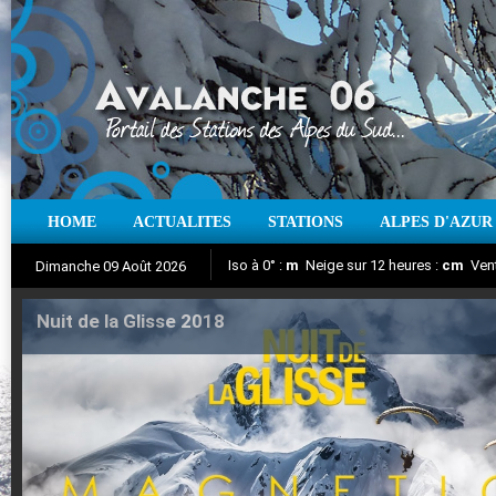
HOME
ACTUALITES
STATIONS
ALPES D'AZUR
Iso à 0° :
m
Neige sur 12 heures :
cm
Vent
Dimanche 09 Août 2026
Nuit de la Glisse 2018
Aujourd'hui : T° Min :
Suivez en direct l'actualité des stations
°C
T° Max :
°C
|
Pr