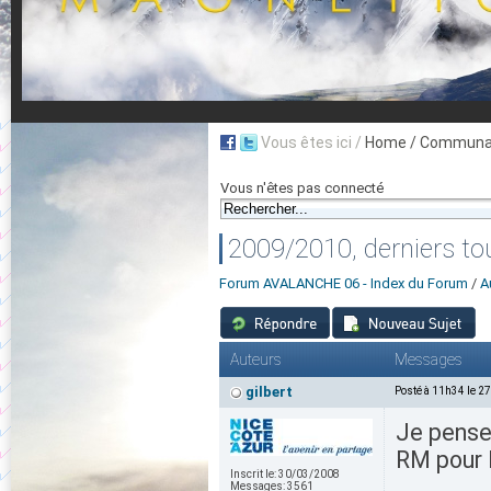
Vous êtes ici /
Home
/ Communau
Vous n'êtes pas connecté
2009/2010, derniers tou
Forum AVALANCHE 06 - Index du Forum
/
A
Auteurs
Messages
gilbert
Posté à 11h34 le 2
Je pense 
RM pour F
Inscrit le:
30/03/2008
Messages:
3561