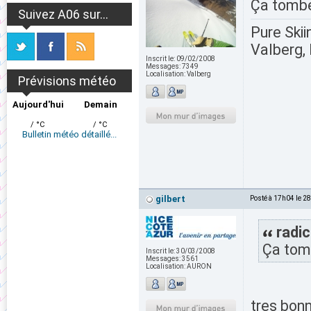
Ça tombe 
Suivez A06 sur...
Pure Skii
Valberg, 
Inscrit le:
09/02/2008
Messages:
7349
Localisation:
Valberg
Prévisions météo
Aujourd'hui
Demain
/ °C
/ °C
Bulletin météo détaillé...
gilbert
Posté à 17h04 le 2
radic
Ça tomb
Inscrit le:
30/03/2008
Messages:
3561
Localisation:
AURON
tres bonn