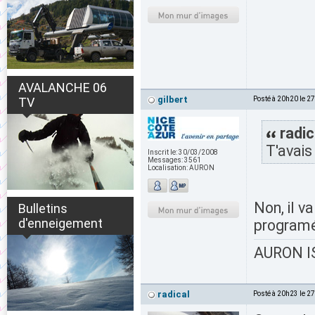
AVALANCHE 06
gilbert
TV
Posté à 20h20 le 2
radic
T'avais
Inscrit le:
30/03/2008
Messages:
3561
Localisation:
AURON
Non, il v
Bulletins
d'enneigement
programé
AURON IS
radical
Posté à 20h23 le 2