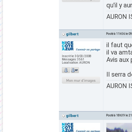
qu'il y a
AURON IS
gilbert
Posté à 11h56 le 0
il faut q
il va amt
Inscrit le:
30/03/2008
Avis aux 
Messages:
3561
Localisation:
AURON
Il serra 
AURON IS
gilbert
Posté à 18h39 le 2