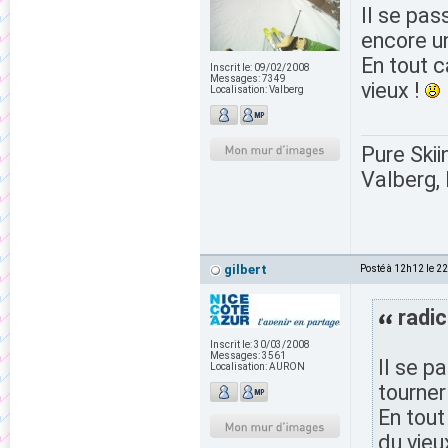
Il se pas
encore un
En tout c
Inscrit le:
09/02/2008
Messages:
7349
vieux !
Localisation:
Valberg
Pure Skii
Valberg, 
gilbert
Posté à 12h12 le 2
radic
Inscrit le:
30/03/2008
Messages:
3561
Il se p
Localisation:
AURON
tourner
En tout
du vieu