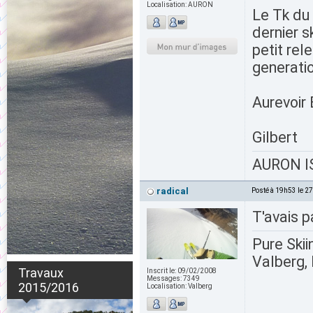
Localisation:
AURON
Le Tk du
dernier s
petit rel
generatio
Aurevoir 
Gilbert
AURON IS
radical
Posté à 19h53 le 2
T'avais p
Pure Skii
Valberg, 
Travaux
Inscrit le:
09/02/2008
Messages:
7349
2015/2016
Localisation:
Valberg