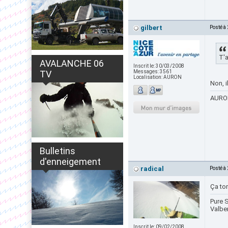
gilbert
Posté à
T'a
AVALANCHE 06
Inscrit le:
30/03/2008
TV
Messages:
3561
Localisation:
AURON
Non, i
AURON
Bulletins
d'enneigement
radical
Posté à
Ça to
Pure S
Valbe
Inscrit le:
09/02/2008