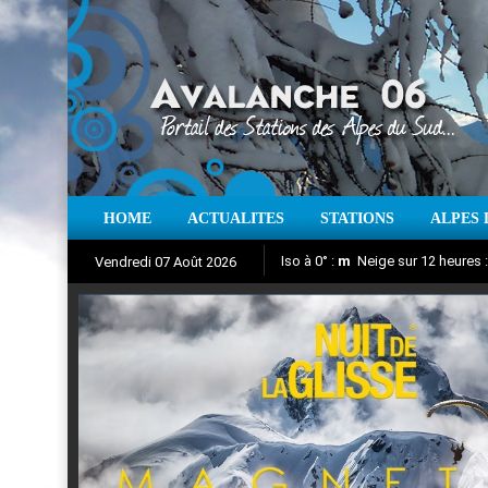
HOME
ACTUALITES
STATIONS
ALPES 
Iso à 0° :
m
Neige sur 12 heures 
Vendredi 07 Août 2026
Nuit de la Glisse 2018
Aujourd'hui : T° Min :
Suivez en direct l'actualité des
°C
T° Max 