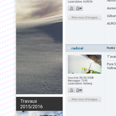
remont
Localisation:
AURON
Aurevo
Gilber
AURON
radical
Posté à
T'avai
Pure S
Valbe
Inscrit le:
09/02/2008
Messages:
7349
Localisation:
Valberg
Travaux
2015/2016