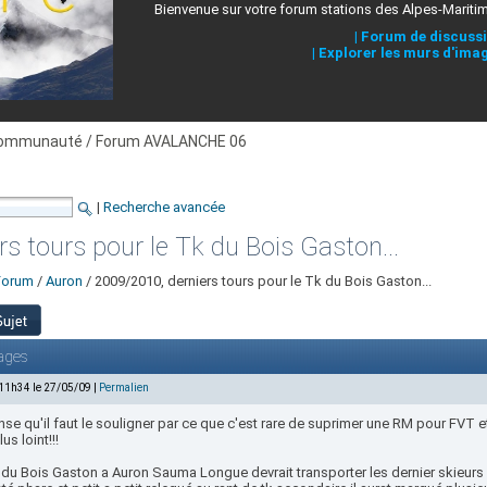
Bienvenue sur votre forum stations des Alpes-Mariti
|
Forum de discuss
|
Explorer les murs d'ima
ommunauté / Forum AVALANCHE 06
|
Recherche avancée
s tours pour le Tk du Bois Gaston...
Forum
/
Auron
/ 2009/2010, derniers tours pour le Tk du Bois Gaston...
ages
 11h34 le 27/05/09 |
Permalien
nse qu'il faut le souligner par ce que c'est rare de suprimer une RM pour FVT
lus loint!!!
 du Bois Gaston a Auron Sauma Longue devrait transporter les dernier skieurs 