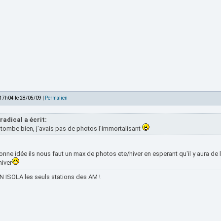
 17h04 le 28/05/09 |
Permalien
radical a écrit:
tombe bien, j'avais pas de photos l'immortalisant
onne idée ils nous faut un max de photos ete/hiver en esperant qu'il y aura de l
hiver
 ISOLA les seuls stations des AM !