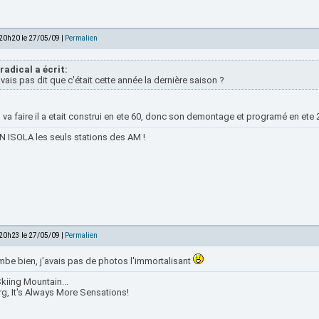
 20h20 le 27/05/09 |
Permalien
radical a écrit:
vais pas dit que c'était cette année la dernière saison ?
l va faire il a etait construi en ete 60, donc son demontage et programé en ete 2
 ISOLA les seuls stations des AM !
 20h23 le 27/05/09 |
Permalien
mbe bien, j'avais pas de photos l'immortalisant
kiing Mountain...
rg, It's Always More Sensations!