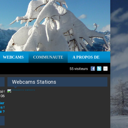
WEBCAMS
COMMUNAUTE
A PROPOS DE
55 visiteurs
Webcams Stations
é !
 06
ier
s !
é ?