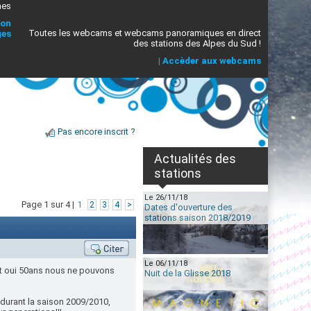
mes
ion
Toutes les webcams et webcams panoramiques en direct
ges
des stations des Alpes du Sud !
|
Accèder aux webcams
Pas encore inscrit ?
Actualités des
stations
Le 26/11/18
Page 1 sur 4 |
1
2
3
4
>
Dates d'ouverture des
stations saison 2018/2019
Le 06/11/18
 et oui 50ans nous ne pouvons
Nuit de la Glisse 2018
durant la saison 2009/2010,