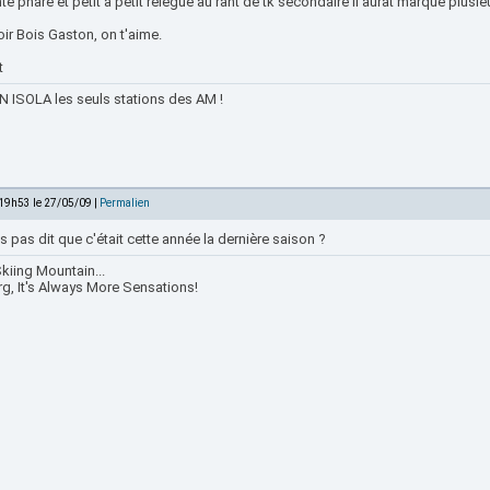
é phare et petit a petit relegué au rant de tk secondaire il aurat marqué plusie
ir Bois Gaston, on t'aime.
t
 ISOLA les seuls stations des AM !
 19h53 le 27/05/09 |
Permalien
s pas dit que c'était cette année la dernière saison ?
kiing Mountain...
rg, It's Always More Sensations!