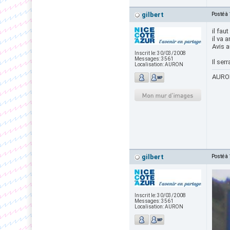
gilbert
Posté à
il fau
il va 
Avis 
Inscrit le:
30/03/2008
Messages:
3561
Il ser
Localisation:
AURON
AURON
gilbert
Posté à
Inscrit le:
30/03/2008
Messages:
3561
Localisation:
AURON