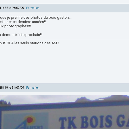
 11h56 le 09/07/09 |
Permalien
t que je prenne des photos du bois gaston...
amtamer ca derniere années!!!
aux photographes!!!
ra demonté l'ete prochain!!!
 ISOLA les seuls stations des AM !
 18h39 le 21/07/09 |
Permalien