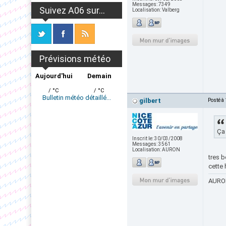
Messages:
7349
Suivez A06 sur...
Localisation:
Valberg
Prévisions météo
Aujourd'hui
Demain
/ °C
/ °C
Bulletin météo détaillé...
gilbert
Posté à
Ça 
Inscrit le:
30/03/2008
Messages:
3561
Localisation:
AURON
tres b
cette 
AURON