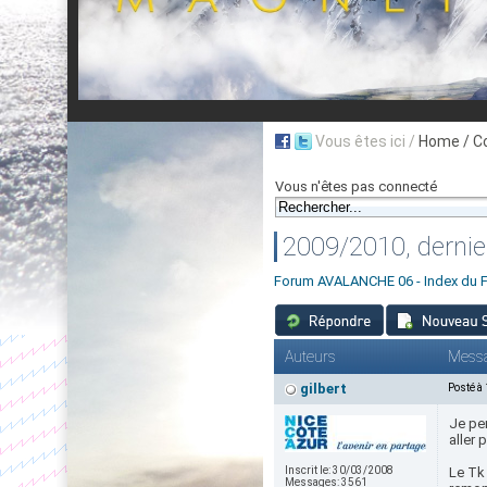
Vous êtes ici /
Home
/ C
Vous n'êtes pas connecté
2009/2010, dernier
Forum AVALANCHE 06 - Index du 
Auteurs
Mess
gilbert
Posté à
Je pe
aller p
Inscrit le:
30/03/2008
Le Tk
Messages:
3561