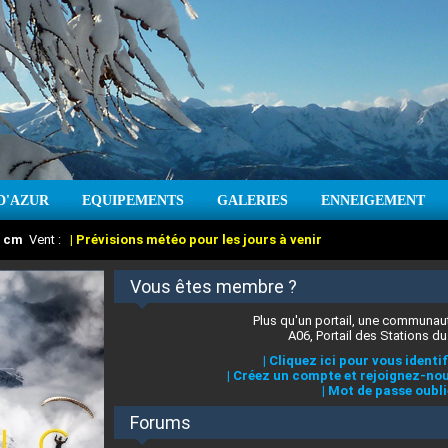
D'AZUR
EQUIPEMENTS
GALERIES
ENNEIGEMENT
:
cm
Vent :
|
Prévisions météo pour les jours à venir
Vous êtes membre ?
Plus qu'un portail, une communaut
A06, Portail des Stations du
|
Cliquez ici pour vous identif
|
Créez un compte et rejoignez-nou
|
Mot de passe oubli
Forums
 stations des Alpes-Maritimes
:
°C
|
Prévisions météo pour les jours à venir
|
Cliquez ici pour en savoir plus