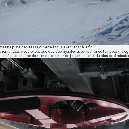
e une piste de vitesse ouverte à tous avec radar à la fin.
 remontées c’est le top, que des débrayables avec «par-brise tempête », siège
ient à plein régime donc malgré le monde j’ai jamais attendu plus de 5 minute