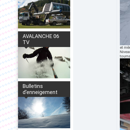
AVALANCHE 06
TV
et mêm
Niveau
tourna
Bulletins
d'enneigement