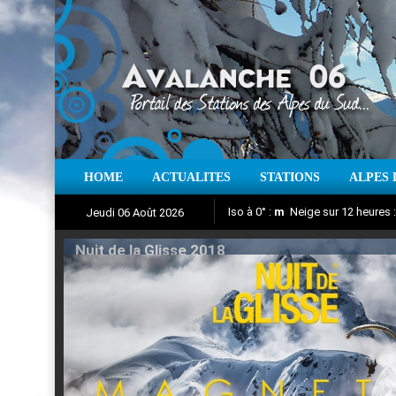
HOME
ACTUALITES
STATIONS
ALPES 
Iso à 0° :
m
Neige sur 12 heures 
Jeudi 06 Août 2026
Nuit de la Glisse 2018
Aujourd'hui : T° Min :
Suivez en direct l'actualité des
°C
T° Max 