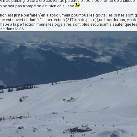
 9 h au parking le sol a été couvert de palettes en bois pour éviter de chausser 
 ne sait pas trompé on est bien en suisse.
tion est juste parfaite y’en a absolument pour tous les gouts, les pistes sont gé
ne est ouvert et damé à la perfection (217 km de piste)),un boardcross, y’a d
hapé à la perfection même les bigs aires sont plus sécurisant à sauter que le
se dans le 06.