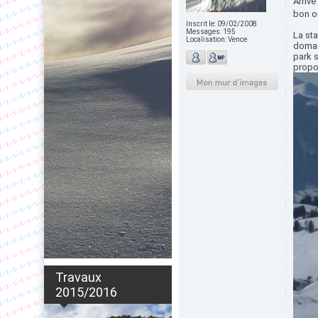
Arrivé
bon on
Inscrit le:
09/02/2008
Messages:
195
La sta
Localisation:
Vence
domai
park s
propo
Travaux
2015/2016