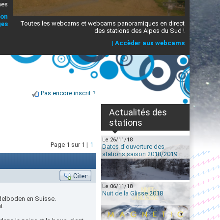
mes
ion
Toutes les webcams et webcams panoramiques en direct
ges
des stations des Alpes du Sud !
|
Accèder aux webcams
Pas encore inscrit ?
Actualités des
stations
Le 26/11/18
Page 1 sur 1 |
1
Dates d'ouverture des
stations saison 2018/2019
Le 06/11/18
Nuit de la Glisse 2018
Adelboden en Suisse.
t.