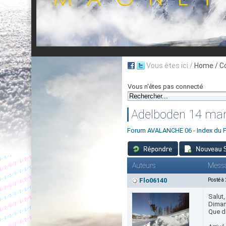
Vous êtes ici /
Home
/ C
Vous n'êtes pas connecté
Adelboden 14 ma
Forum AVALANCHE 06 - Index du 
Auteurs
Mess
Flo06140
Posté à
Salut,
Dimanc
Que di