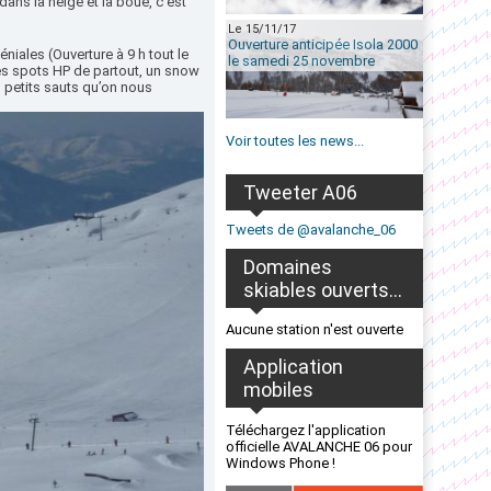
dans la neige et la boue, c’est
Le 15/11/17
Ouverture anticipée Isola 2000
niales (Ouverture à 9 h tout le
le samedi 25 novembre
es spots HP de partout, un snow
s petits sauts qu’on nous
Voir toutes les news...
Tweeter A06
Tweets de @avalanche_06
Domaines
skiables ouverts...
Aucune station n'est ouverte
Application
mobiles
Téléchargez l'application
officielle AVALANCHE 06 pour
Windows Phone !