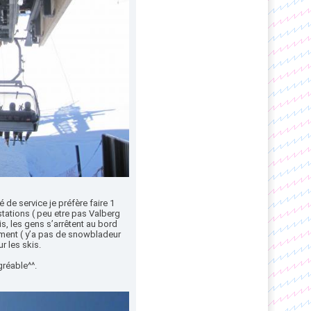
é de service je préfère faire 1
tations ( peu etre pas Valberg
s, les gens s’arrêtent au bord
ement ( y’a pas de snowbladeur
r les skis.
gréable^^.