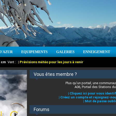
D'AZUR
EQUIPEMENTS
GALERIES
ENNEIGEMENT
:
cm
Vent :
|
Prévisions météo pour les jours à venir
Vous êtes membre ?
Plus qu'un portail, une communaut
A06, Portail des Stations du
|
Cliquez ici pour vous identif
|
Créez un compte et rejoignez-nou
|
Mot de passe oubli
Forums
 stations des Alpes-Maritimes
:
°C
|
Prévisions météo pour les jours à venir
|
Cliquez ici pour en savoir plus