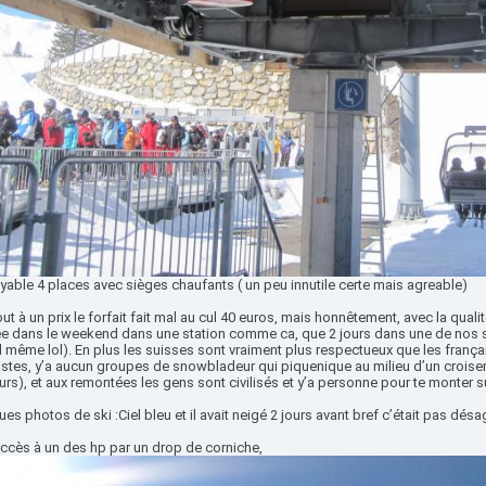
able 4 places avec sièges chaufants ( un peu innutile certe mais agreable)
ut à un prix le forfait fait mal au cul 40 euros, mais honnêtement, avec la qualit
ée dans le weekend dans une station comme ca, que 2 jours dans une de nos s
même lol). En plus les suisses sont vraiment plus respectueux que les françai
istes, y’a aucun groupes de snowbladeur qui piquenique au milieu d’un crois
eurs), et aux remontées les gens sont civilisés et y’a personne pour te monter su
es photos de ski :Ciel bleu et il avait neigé 2 jours avant bref c’était pas désa
ccès à un des hp par un drop de corniche,