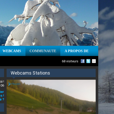
WEBCAMS
COMMUNAUTE
A PROPOS DE
68 visiteurs
Webcams Stations
é !
 06
ier
s !
é ?