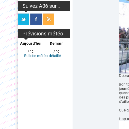
Suivez A06 sur...
Prévisions météo
Aujourd'hui
Demain
/ °C
/ °C
Bulletin météo détaillé...
Debray
Bon to
journ
quand 
des p
d'aill
Quelqu
Hop a