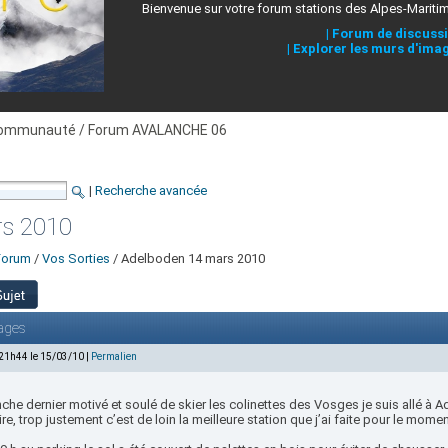
Bienvenue sur votre forum stations des Alpes-Mariti
|
Forum de discuss
|
Explorer les murs d'ima
ommunauté / Forum AVALANCHE 06
|
Recherche avancée
rs 2010
Forum
/
Vos Sorties
/ Adelboden 14 mars 2010
ages
 21h44 le 15/03/10 |
Permalien
he dernier motivé et soulé de skier les colinettes des Vosges je suis allé à 
re, trop justement c’est de loin la meilleure station que j’ai faite pour le momen