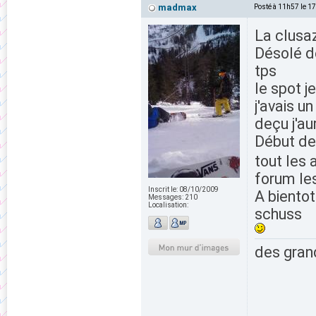
madmax
Posté à 11h57 le 1
La clusaz 
Désolé d
tps
le spot j
j'avais u
deçu j'au
Début de
tout les
forum les
Inscrit le:
08/10/2009
A bientot
Messages:
210
Localisation:
schuss
des grand