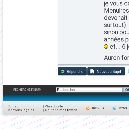
je vous c
Menuires 
devenait
surtout)
sinon pou
années pe
et... 6
Auron fo
RECHERCHE FORUM
|
Contact
|
Plan du site
Flux RSS
Twitter
|
Mentions légales
|
Ajouter à mes favoris