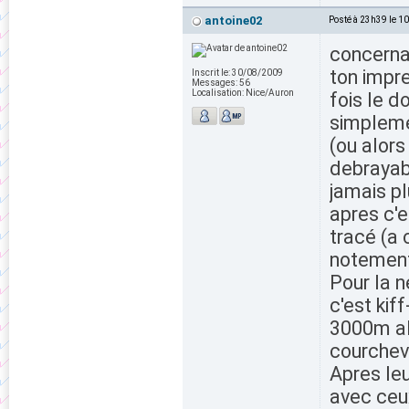
antoine02
Posté à 23h39 le 1
concernan
ton impr
Inscrit le:
30/08/2009
Messages:
56
Localisation:
Nice/Auron
fois le 
simpleme
(ou alors
debrayabl
jamais p
apres c'e
tracé (a 
notement
Pour la n
c'est kif
3000m alo
courcheve
Apres le
avec ceux