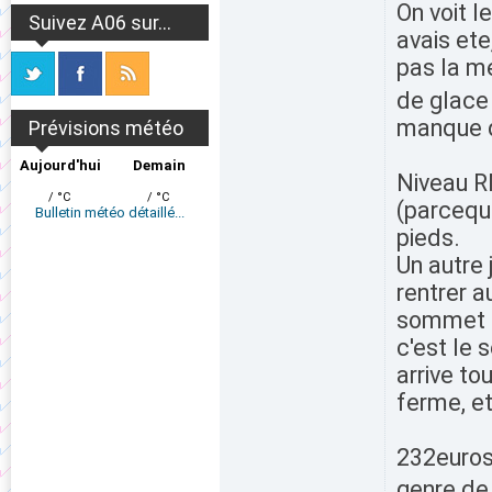
On voit l
Suivez A06 sur...
avais ete
pas la m
de glac
manque de
Prévisions météo
Aujourd'hui
Demain
Niveau RM
/ °C
/ °C
(parceque
Bulletin météo détaillé...
pieds.
Un autre 
rentrer a
sommet o
c'est le 
arrive to
ferme, et
232euros 
genre de 