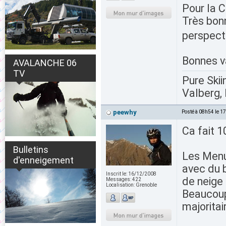
Pour la C
Très bon
perspect
Bonnes v
AVALANCHE 06
TV
Pure Skii
Valberg, 
peewhy
Posté à 08h54 le 1
Ca fait 1
Bulletins
Les Menui
d'enneigement
avec du b
Inscrit le:
16/12/2008
de neige
Messages:
422
Localisation:
Grenoble
Beaucoup
majorita