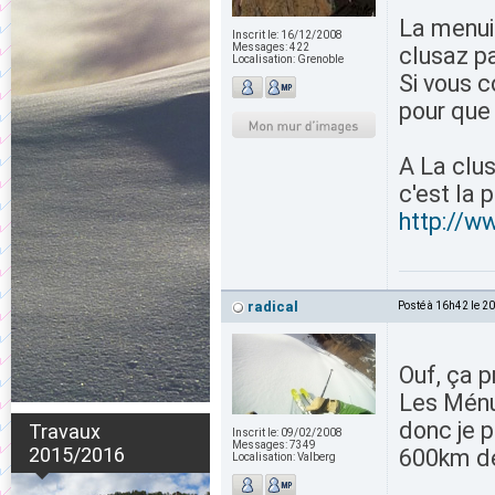
La menuir
Inscrit le:
16/12/2008
Messages:
422
clusaz pa
Localisation:
Grenoble
Si vous c
pour que
A La clus
c'est la 
http://w
radical
Posté à 16h42 le 2
Ouf, ça p
Les Ménui
donc je 
Travaux
Inscrit le:
09/02/2008
Messages:
7349
2015/2016
600km de
Localisation:
Valberg