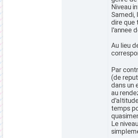
Niveau in
Samedi, 
dire que 
l'annee d
Au lieu d
correspo
Par cont
(de reput
dans un e
au rendez
d'altitud
temps pou
quasimen
Le nivea
simpleme