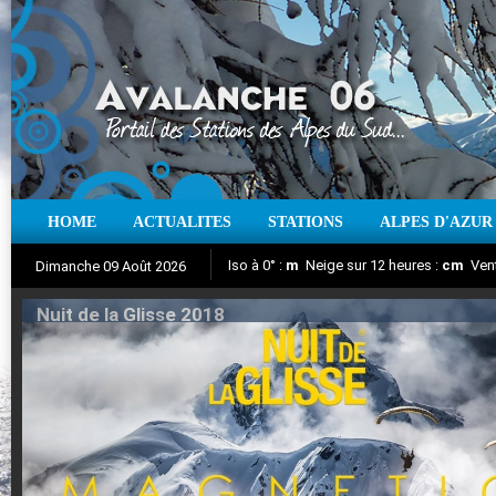
HOME
ACTUALITES
STATIONS
ALPES D'AZUR
Iso à 0° :
m
Neige sur 12 heures :
cm
Vent
Dimanche 09 Août 2026
Nuit de la Glisse 2018
Aujourd'hui : T° Min :
Suivez en direct l'actualité des stations
°C
T° Max :
°C
|
Pr