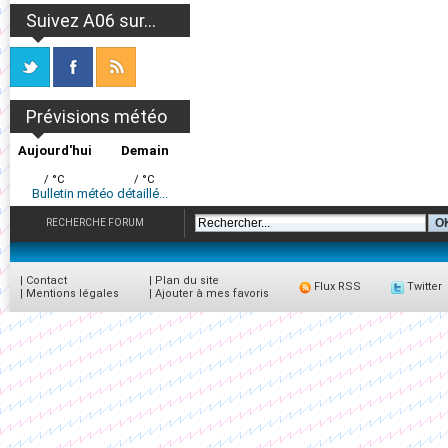
Suivez A06 sur...
Prévisions météo
Aujourd'hui
Demain
/ °C
/ °C
Bulletin météo détaillé...
RECHERCHE FORUM
|
Contact
|
Plan du site
Flux RSS
Twitter
|
Mentions légales
|
Ajouter à mes favoris