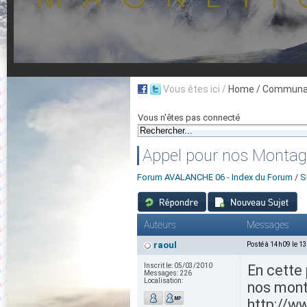
Vous êtes ici /
Home
/ Communau
Vous n'êtes pas connecté
Appel pour nos Monta
Forum AVALANCHE 06 - Index du Forum
/
S
Auteurs
Messages
raoul
Posté à 14h09 le 1
Inscrit le:
05/03/2010
En cette
Messages:
226
Localisation:
nos monta
http://w