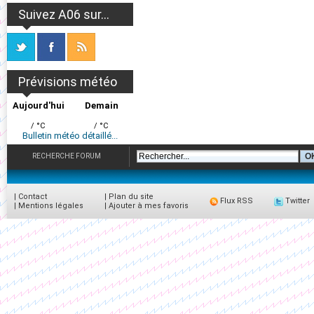
Suivez A06 sur...
Prévisions météo
Aujourd'hui
Demain
/ °C
/ °C
Bulletin météo détaillé...
RECHERCHE FORUM
|
Contact
|
Plan du site
Flux RSS
Twitter
|
Mentions légales
|
Ajouter à mes favoris