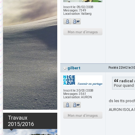
Inscrit le:
09/02/2008
Messages:
7349
Localisation:
Valberg
gilbert
Posté à 22h42 le 3
radical 
Pour quand 
Inscrit le:
30/03/2008
Messages:
3561
Localisation:
AURON
ds les tts proch
AURON ISOLA le
Travaux
2015/2016