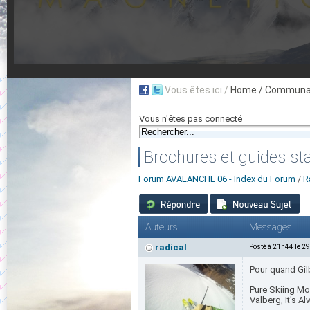
Vous êtes ici /
Home
/ Communau
Vous n'êtes pas connecté
Brochures et guides sta
Forum AVALANCHE 06 - Index du Forum
/
R
Auteurs
Messages
radical
Posté à 21h44 le 2
Pour quand Gil
Pure Skiing Mou
Valberg, It's 