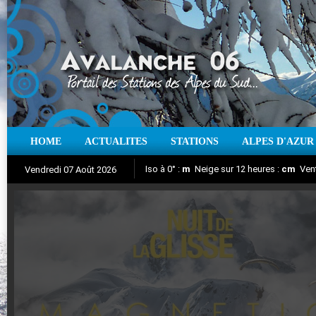
HOME
ACTUALITES
STATIONS
ALPES D'AZUR
Iso à 0° :
m
Neige sur 12 heures :
cm
Vent
Vendredi 07 Août 2026
Nuit de la Glisse 2018
Aujourd'hui : T° Min :
Suivez en direct l'actualité des stations
°C
T° Max :
°C
|
Pr