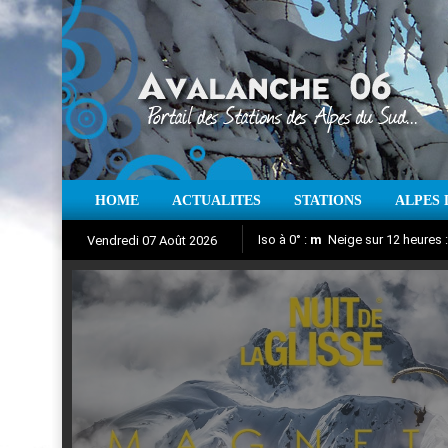
HOME
ACTUALITES
STATIONS
ALPES 
Iso à 0° :
m
Neige sur 12 heures 
Vendredi 07 Août 2026
Nuit de la Glisse 2018
Aujourd'hui : T° Min :
Suivez en direct l'actualité des
°C
T° Max 