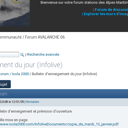
Bienvenue sur votre forum stations des Alpes-Mariti
|
Forum de discuss
|
Explorer les murs d'ima
ommunauté / Forum AVALANCHE 06
|
Recherche avancée
ment du jour (Infolive)
Forum
/
Isola 2000
/ Bulletin d'enneigement du jour (Infolive)
ages
 22h08 le 12/01/09 |
Permalien
letin d'enneigement et prévision d'ouverture
lle mise en page
//www.isola2000.com/InfoliveDocuments/copie_de_mardi_13_janvier.pdf