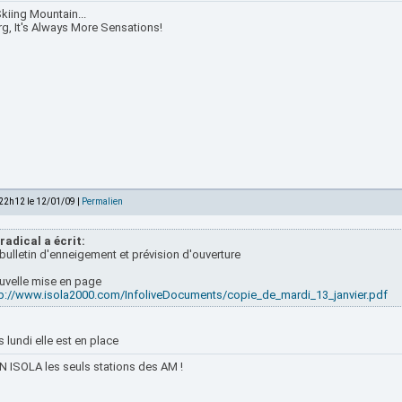
kiing Mountain...
rg, It's Always More Sensations!
 22h12 le 12/01/09 |
Permalien
radical a écrit:
bulletin d'enneigement et prévision d'ouverture
uvelle mise en page
tp://www.isola2000.com/InfoliveDocuments/copie_de_mardi_13_janvier.pdf
 lundi elle est en place
 ISOLA les seuls stations des AM !