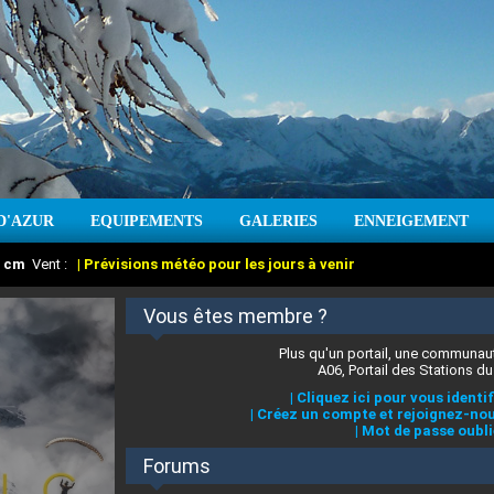
D'AZUR
EQUIPEMENTS
GALERIES
ENNEIGEMENT
:
cm
Vent :
|
Prévisions météo pour les jours à venir
Vous êtes membre ?
Plus qu'un portail, une communaut
A06, Portail des Stations du
|
Cliquez ici pour vous identif
|
Créez un compte et rejoignez-nou
|
Mot de passe oubli
Forums
 stations des Alpes-Maritimes
:
°C
|
Prévisions météo pour les jours à venir
|
Cliquez ici pour en savoir plus