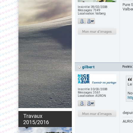
Pure S
Inscrit le:
09/02/2008
Valbe
Messages:
7349
Localisation:
Valberg
gilbert
Posté à
Le 
Inscrit le:
30/03/2008
Messages:
3561
No
Localisation:
AURON
ht
depuis
Travaux
2015/2016
AURON