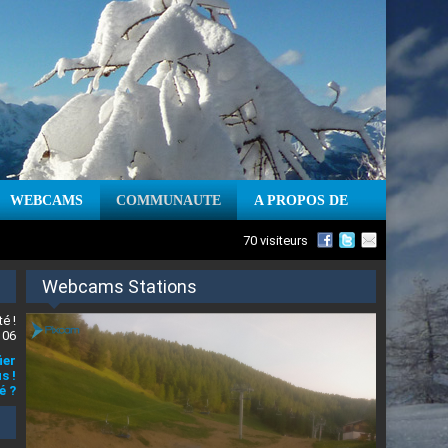
WEBCAMS
COMMUNAUTE
A PROPOS DE
70 visiteurs
Webcams Stations
é !
 06
ier
s !
é ?