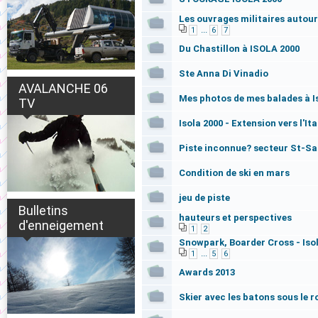
Les ouvrages militaires autour
...
1
6
7
Du Chastillon à ISOLA 2000
Ste Anna Di Vinadio
AVALANCHE 06
Mes photos de mes balades à I
TV
Isola 2000 - Extension vers l'Ital
Piste inconnue? secteur St-S
Condition de ski en mars
jeu de piste
Bulletins
hauteurs et perspectives
d'enneigement
1
2
Snowpark, Boarder Cross - Iso
...
1
5
6
Awards 2013
Skier avec les batons sous le 