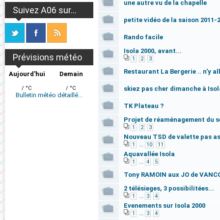
une autre vu de la chapelle
Suivez A06 sur...
petite vidéo de la saison 2011-2
Rando facile
Isola 2000, avant...
Prévisions météo
1
2
3
Restaurant La Bergerie .. n'y al
Aujourd'hui
Demain
/ °C
/ °C
skiez pas cher dimanche à Isol
Bulletin météo détaillé...
TK Plateau ?
Projet de réaménagement du s
1
2
3
Nouveau TSD de valette pas a
...
1
10
11
Aquavallée Isola
...
1
4
5
Tony RAMOIN aux JO de VAN
2 télésieges, 3 possibilitées...
...
1
3
4
Evenements sur Isola 2000
...
1
3
4