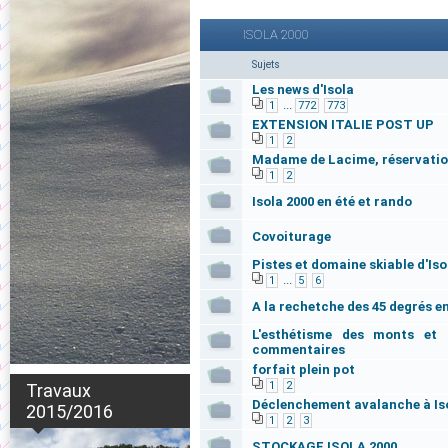
ISOLA 2000
Sujets
Les news d'Isola
...
1
772
773
EXTENSION ITALIE POST UP
1
2
Madame de Lacime, réservati
1
2
Isola 2000 en été et rando
Covoiturage
Pistes et domaine skiable d'Iso
...
1
5
6
A la rechetche des 45 degrés en
L'esthétisme des monts et 
commentaires
forfait plein pot
1
2
Travaux
Déclenchement avalanche à Is
2015/2016
1
2
3
STOCKAGE ISOLA 2000