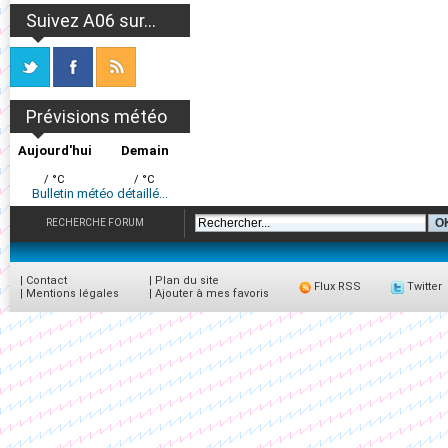
Suivez A06 sur...
Prévisions météo
Aujourd'hui
Demain
/ °C
/ °C
Bulletin météo détaillé...
RECHERCHE FORUM
|
Contact
|
Plan du site
Flux RSS
Twitter
|
Mentions légales
|
Ajouter à mes favoris