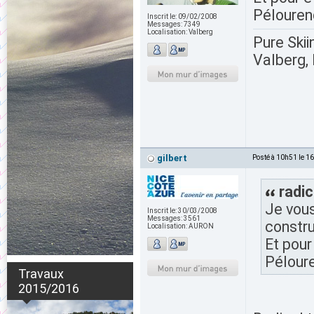
Pélouren
Inscrit le:
09/02/2008
Messages:
7349
Localisation:
Valberg
Pure Skii
Valberg, 
gilbert
Posté à 10h51 le 1
radic
Je vous
Inscrit le:
30/03/2008
Messages:
3561
constru
Localisation:
AURON
Et pour
Pélour
Travaux
2015/2016