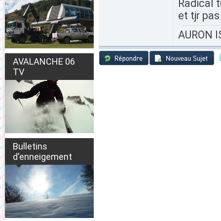
Radical t
et tjr pa
AURON IS
AVALANCHE 06
TV
Bulletins
d'enneigement