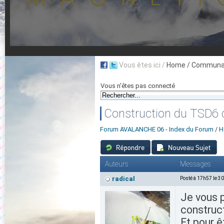
Vous êtes ici /
Home
/ Communau
Vous n'êtes pas connecté
Construction du TSD6 
Forum AVALANCHE 06 - Index du Forum
/
H
Auteurs
Messages
radical
Posté à 17h57 le 3
Je vous p
construct
Et pour ê