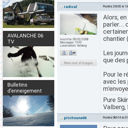
radical
Posté à 20h05 le 1
Alors, en
parler... 
certainem
AVALANCHE 06
chantier 
Inscrit le:
09/02/2008
TV
Messages:
7349
Localisation:
Valberg
Les journ
que des p
Pour le 
avec les
Bulletins
m'envoyer
d'enneigement
Pure Skii
Valberg, 
pitchoune06
Posté à 08h14 le 0