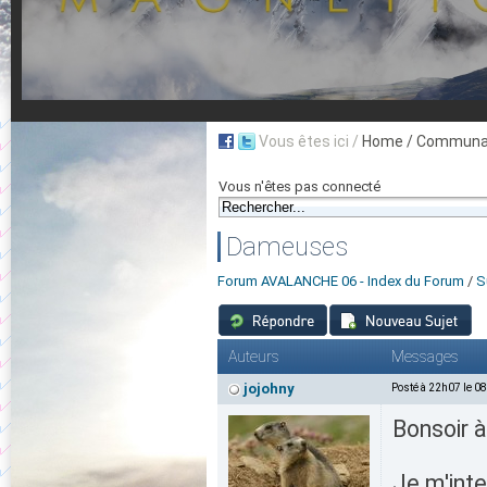
Vous êtes ici /
Home
/ Communau
Vous n'êtes pas connecté
Dameuses
Forum AVALANCHE 06 - Index du Forum
/
S
Auteurs
Messages
jojohny
Posté à 22h07 le 0
Bonsoir 
Je m'inte