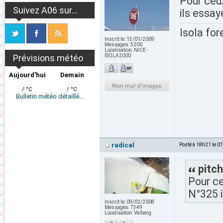
Pour ceu
Suivez A06 sur...
ils essa
Isola for
Inscrit le:
13/01/2009
Messages:
5200
Localisation:
NICE -
Prévisions météo
ISOLA2000
Aujourd'hui
Demain
/ °C
/ °C
Bulletin météo détaillé...
radical
Posté à 18h21 le 0
pitch
Pour c
N°325 i
Inscrit le:
09/02/2008
Messages:
7349
Localisation:
Valberg