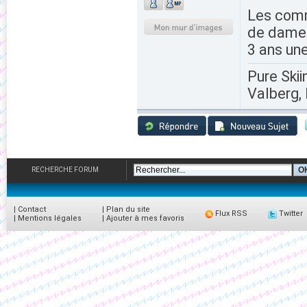
Les comm
de dameus
3 ans une
Pure Skii
Valberg, 
RECHERCHE FORUM
|
Contact
|
Plan du site
Flux RSS
Twitter
|
Mentions légales
|
Ajouter à mes favoris