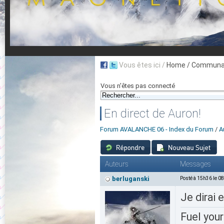
Vous êtes ici /
Home
/ Communau
Vous n'êtes pas connecté
En direct de Auron!
Forum AVALANCHE 06 - Index du Forum
/
A
Auteurs
Messages
berluganski
Posté à 15h36 le 0
Je dirai
Fuel your