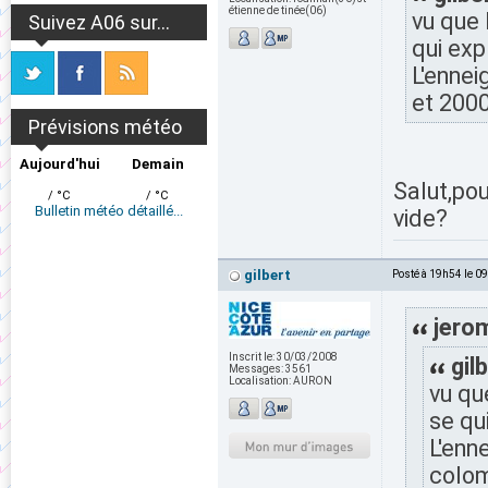
étienne de tinée(06)
vu que 
Suivez A06 sur...
qui exp
L'ennei
et 2000
Prévisions météo
Aujourd'hui
Demain
Salut,pou
/ °C
/ °C
Bulletin météo détaillé...
vide?
gilbert
Posté à 19h54 le 0
jerom
Inscrit le:
30/03/2008
gilb
Messages:
3561
Localisation:
AURON
vu que
se qu
L'enn
colom