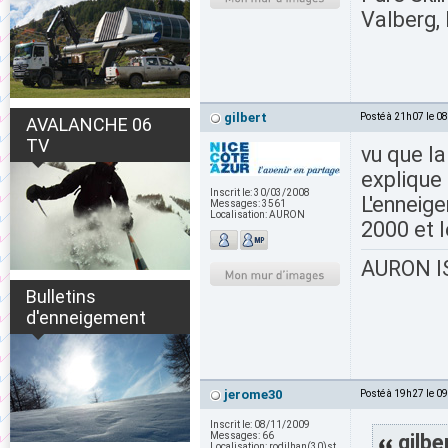
Valberg, 
gilbert
Posté à 21h07 le 0
AVALANCHE 06
TV
vu que la
explique
Inscrit le:
30/03/2008
L'enneige
Messages:
3561
Localisation:
AURON
2000 et l
AURON IS
Bulletins
d'enneigement
jerome30
Posté à 19h27 le 0
Inscrit le:
08/11/2009
Messages:
66
gilbe
Localisation:
rodilhan(30)st