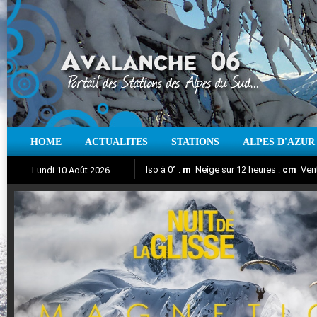
HOME
ACTUALITES
STATIONS
ALPES D'AZUR
Iso à 0° :
m
Neige sur 12 heures :
cm
Vent
Lundi 10 Août 2026
Nuit de la Glisse 2018
Aujourd'hui : T° Min :
Suivez en direct l'actualité des stations
°C
T° Max :
°C
|
Pr