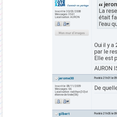
jerom
La rese
Inscrit le:
30/03/2008
Messages:
3561
était f
Localisation:
AURON
l'eau q
Oui il y 
par le re
Elle est
AURON IS
jerome30
Posté à 21h01 le 0
Inscrit le:
08/11/2009
De quelle
Messages:
66
Localisation:
rodilhan(30)st
étienne de tinée(06)
gilbert
Posté à 21h05 le 0