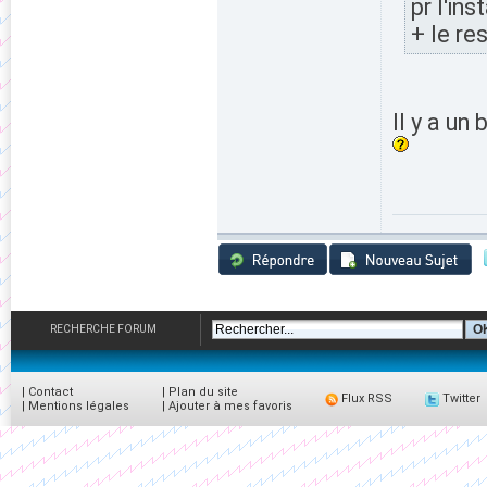
pr l'ins
+ le re
Il y a un
RECHERCHE FORUM
|
Contact
|
Plan du site
Flux RSS
Twitter
|
Mentions légales
|
Ajouter à mes favoris