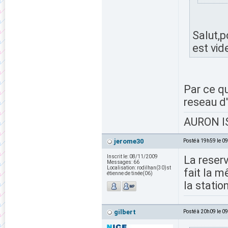
Salut,p
est vid
Par ce qu
reseau d
AURON IS
jerome30
Posté à 19h59 le 0
Inscrit le:
08/11/2009
La reserv
Messages:
66
Localisation:
rodilhan(30)st
fait la 
étienne de tinée(06)
la statio
gilbert
Posté à 20h09 le 0