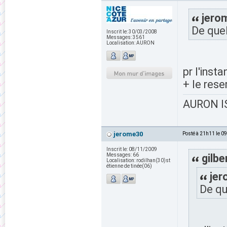
jerom
De quel
Inscrit le:
30/03/2008
Messages:
3561
Localisation:
AURON
pr l'insta
+ le res
AURON IS
jerome30
Posté à 21h11 le 0
Inscrit le:
08/11/2009
Messages:
66
gilbe
Localisation:
rodilhan(30)st
étienne de tinée(06)
jer
De qu