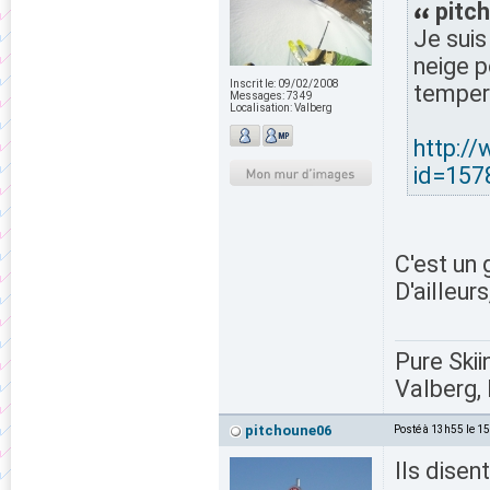
pitch
Je suis
neige p
Inscrit le:
09/02/2008
temper
Messages:
7349
Localisation:
Valberg
http:/
id=157
C'est un
D'ailleur
Pure Skii
Valberg, 
pitchoune06
Posté à 13h55 le 1
Ils dise