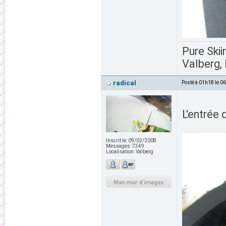
Pure Skii
Valberg, 
radical
Posté à 01h18 le 0
L'entrée 
Inscrit le:
09/02/2008
Messages:
7349
Localisation:
Valberg