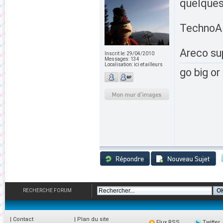
quelques
TechnoAl
Areco su
Inscrit le:
29/04/2010
Messages:
134
Localisation:
ici et ailleurs
go big o
RECHERCHE FORUM
|
Contact
|
Plan du site
Flux RSS
Twitter