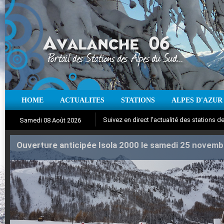
HOME
ACTUALITES
STATIONS
ALPES D'AZUR
Suivez en direct l'actualité des stations
Samedi 08 Août 2026
Ouverture anticipée Isola 2000 le samedi 25 novemb
Aujourd'hui : T° Min :
Iso à 0° :
m
Neige sur 12 heures :
°C
T° Max :
°C
cm
Vent
|
Pr