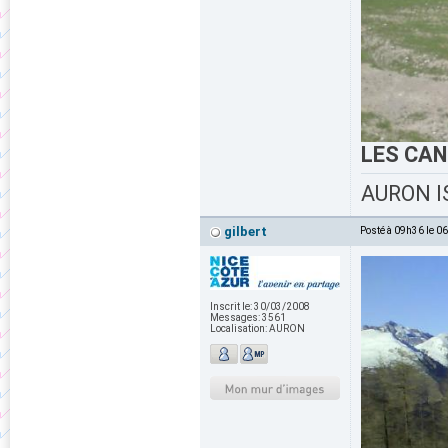
LES CA
AURON IS
gilbert
Posté à 09h36 le 0
Inscrit le:
30/03/2008
Messages:
3561
Localisation:
AURON