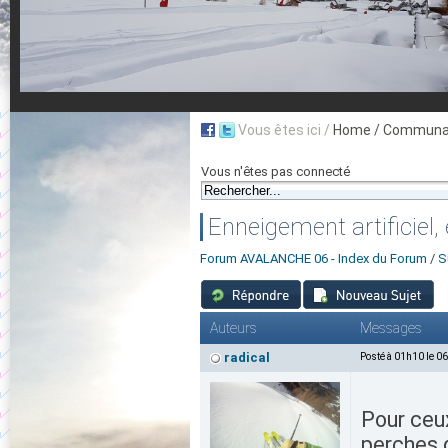
Vous êtes ici /
Home
/ Communau
Vous n'êtes pas connecté
Enneigement artificiel,
Forum AVALANCHE 06 - Index du Forum
/
S
Auteurs
Messages
radical
Posté à 01h10 le 0
Pour ceux
perches d