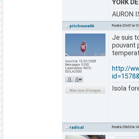
YORK D
AURON IS
pitchoune06
Posté à 23h01 le 1
Je suis t
pouvant p
temperat
Inscrit le:
13/01/2009
Messages:
5200
http://w
Localisation:
NICE -
ISOLA2000
id=1578
Isola for
radical
Posté à 20h50 le 1