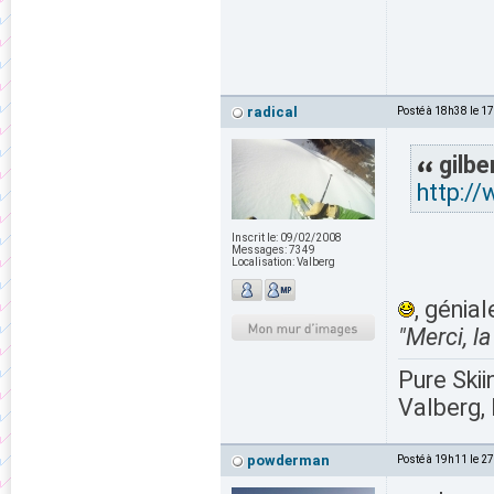
radical
Posté à 18h38 le 1
gilbe
http:/
Inscrit le:
09/02/2008
Messages:
7349
Localisation:
Valberg
, génial
"Merci, la
Pure Skii
Valberg, 
powderman
Posté à 19h11 le 2