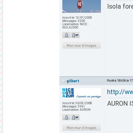
Isola for
Inscrit le:
13/01/2009
Messages:
5200
Localisation:
NICE -
ISOLA2000
gilbert
Posté à 18h06 le 1
http://
AURON IS
Inscrit le:
30/03/2008
Messages:
3561
Localisation:
AURON