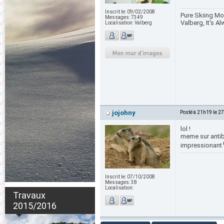
Inscrit le:
09/02/2008
Pure Skiing Mou
Messages:
7349
Valberg, It's 
Localisation:
Valberg
jojohny
Posté à 21h19 le 2
lol !
meme sur anti
impressionant
Inscrit le:
07/10/2008
Messages:
38
Localisation:
Travaux
2015/2016