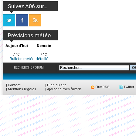
Suivez A06 sur...
Prévisions météo
Aujourd'hui
Demain
/ °C
/ °C
Bulletin météo détaillé...
RECHERCHE FORUM
|
Contact
|
Plan du site
Flux RSS
Twitter
|
Mentions légales
|
Ajouter à mes favoris