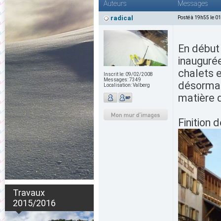
Auteurs
Messages
radical
Posté à 19h55 le 0
En début 
inaugurée
chalets e
Inscrit le:
09/02/2008
Messages:
7349
désormais
Localisation:
Valberg
matière d
Finition 
Travaux
2015/2016