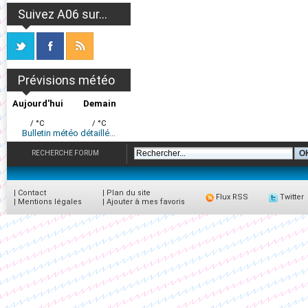
Suivez A06 sur...
Prévisions météo
Aujourd'hui
Demain
/ °C
/ °C
Bulletin météo détaillé...
RECHERCHE FORUM
|
Contact
|
Plan du site
Flux RSS
Twitter
|
Mentions légales
|
Ajouter à mes favoris