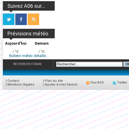
Suivez A06 sur...
Prévisions météo
Aujourd'hui
Demain
/ °C
/ °C
Bulletin météo détaillé...
RECHERCHE FORUM
|
Contact
|
Plan du site
Flux RSS
Twitter
|
Mentions légales
|
Ajouter à mes favoris